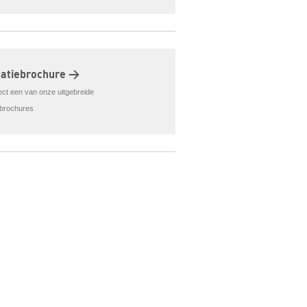
matiebrochure >
rect een van onze uitgebreide
ebrochures