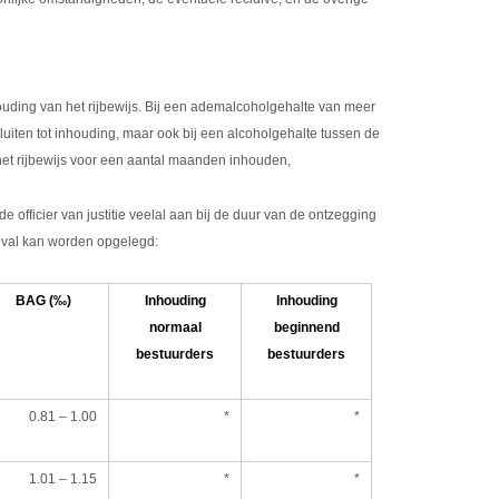
inhouding van het rijbewijs. Bij een ademalcoholgehalte van meer
besluiten tot inhouding, maar ook bij een alcoholgehalte tussen de
e het rijbewijs voor een aantal maanden inhouden,
de officier van justitie veelal aan bij de duur van de ontzegging
geval kan worden opgelegd:
BAG (‰)
Inhouding
Inhouding
normaal
beginnend
bestuurders
bestuurders
0.81 – 1.00
*
*
1.01 – 1.15
*
*