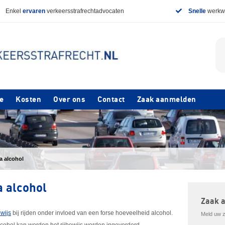
Enkel
ervaren
verkeersstrafrechtadvocaten
Snelle
werkwi
e
Kosten
Over ons
Contact
Zaak aanmelden
na alcohol
a alcohol
Zaak 
ewijs
bij rijden onder invloed van een forse hoeveelheid alcohol.
Meld uw za