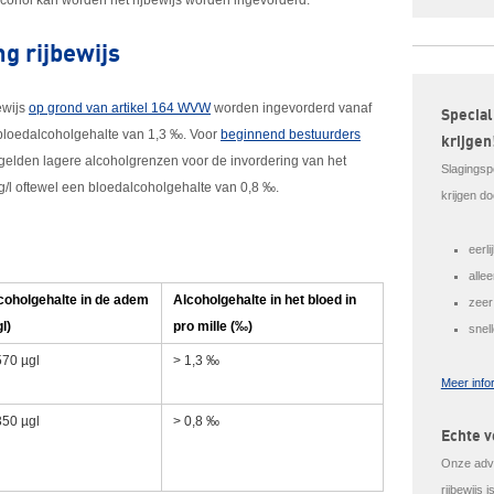
lcohol kan worden het rijbewijs worden ingevorderd.
g rijbewijs
ewijs
op grond van artikel 164 WVW
worden ingevorderd vanaf
Special
bloedalcoholgehalte van 1,3 ‰. Voor
beginnend bestuurders
krijgen
 gelden lagere alcoholgrenzen voor de invordering van het
Slagingsp
g/l oftewel een bloedalcoholgehalte van 0,8 ‰.
krijgen do
eerl
alle
coholgehalte in de adem
Alcoholgehalte in het bloed in
zeer
l)
pro mille (‰)
snel
570 µgl
> 1,3 ‰
Meer info
350 µgl
> 0,8 ‰
Echte v
Onze advo
rijbewijs 