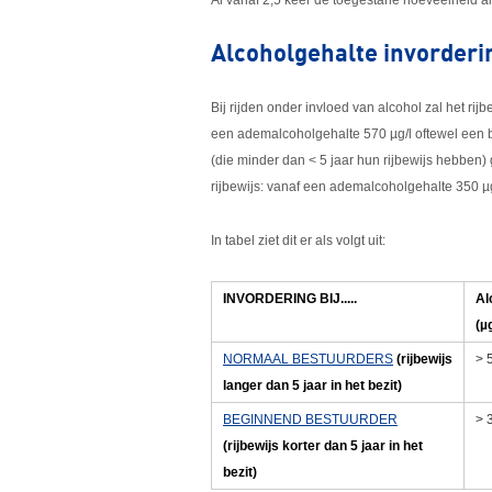
Al vanaf 2,5 keer de toegestane hoeveelheid a
Alcoholgehalte invorderin
Bij rijden onder invloed van alcohol zal het rijb
een ademalcoholgehalte 570 µg/l oftewel een 
(die minder dan < 5 jaar hun rijbewijs hebben)
rijbewijs: vanaf een ademalcoholgehalte 350 µ
In tabel ziet dit er als volgt uit:
INVORDERING BIJ.....
Al
(µg
NORMAAL BESTUURDERS
(rijbewijs
> 
langer dan 5 jaar in het bezit)
BEGINNEND BESTUURDER
> 
(rijbewijs korter dan 5 jaar in het
bezit)