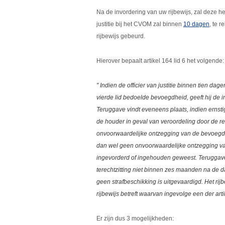
Na de invordering van uw rijbewijs, zal deze he
justitie bij het CVOM zal binnen
10 dagen
, te 
rijbewijs gebeurd.
Hierover bepaalt artikel 164 lid 6 het volgende:
" Indien de officier van justitie binnen tien da
vierde lid bedoelde bevoegdheid, geeft hij de 
Teruggave vindt eveneens plaats, indien erns
de houder in geval van veroordeling door de re
onvoorwaardelijke ontzegging van de bevoegdhe
dan wel geen onvoorwaardelijke ontzegging va
ingevorderd of ingehouden geweest. Teruggave 
terechtzitting niet binnen zes maanden na de 
geen strafbeschikking is uitgevaardigd. Het ri
rijbewijs betreft waarvan ingevolge een der art
Er zijn dus 3 mogelijkheden: