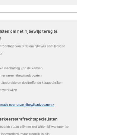
isten om het rijbewijs terug te
!
ercentage van 98% om rijbewijs snel terug te
or
ijke inschatting van de kansen
en ervaren rijbewijsadvocaten
 uitgebreide en doeltreffende klaagschriften
le werkwijze
rmatie over onze rijbewijsadvocaten >
erkeersstrafrechtspecialisten
caten staan cliënten niet alleen bij wanneer het
is ingevorderd, maar eigenlijk in alle