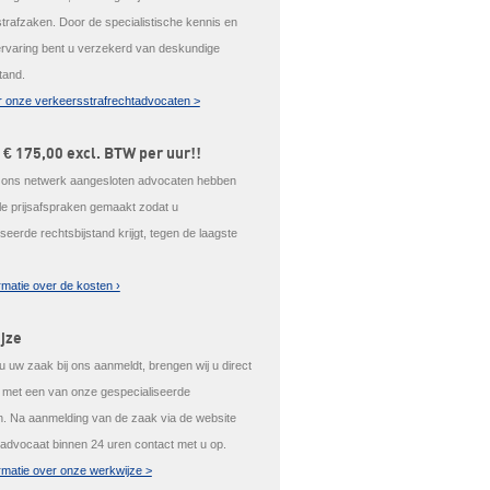
trafzaken. Door de specialistische kennis en
ervaring bent u verzekerd van deskundige
tand.
 onze verkeersstrafrechtadvocaten >
 € 175,00 excl. BTW per uur!!
j ons netwerk aangesloten advocaten hebben
ale prijsafspraken gemaakt zodat u
seerde rechtsbijstand krijgt, tegen de laagste
rmatie over de kosten ›
jze
 uw zaak bij ons aanmeldt, brengen wij u direct
t met een van onze gespecialiseerde
. Na aanmelding van de zaak via de website
advocaat binnen 24 uren contact met u op.
rmatie over onze werkwijze >