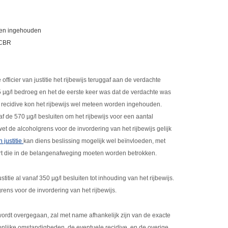
nden ingehouden
 CBR
officier van justitie het rijbewijs teruggaf aan de verdachte
 µg/l bedroeg en het de eerste keer was dat de verdachte was
recidive kon het rijbewijs wel meteen worden ingehouden.
af de 570 µg/l besluiten om het rijbewijs voor een aantal
t de alcoholgrens voor de invordering van het rijbewijs gelijk
n justitie
kan diens beslissing mogelijk wel beïnvloeden, met
t die in de belangenafweging moeten worden betrokken.
titie al vanaf 350 µg/l besluiten tot inhouding van het rijbewijs.
rens voor de invordering van het rijbewijs.
 wordt overgegaan, zal met name afhankelijk zijn van de exacte
nlijke omstandigheden, de eventuele recidive, en de overige