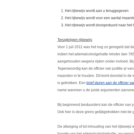
Het rijbewijs wordt aan u teruggegeven
Het rijbewijs wordt voor een aantal maa
Het rijbewijs wordt doorgestuurd naar het
Terugkrijgen rijbewijs
Voor 1 juli 2011 was het nog zo geregeld dat de 
indien het ademalcoholgehalte minder dan 785
aangehouden wegens rijden onder invloed. Bij 
Tegenwoordig kan de officier van justitie al van
maanden in te houden. Dit komt doordat in de we
is getrokken. Een
brief sturen aan de officier va
name wanneer u de juiste argumenten aanvoer
Bij beginnend bestuurders kan de officier van jus
Ook hier is deze grens gelijkgetrokken met de g
De afweging of tot inhouding van het rijbewijs
hoogte van het ademalcoholgehalte, uw persoo