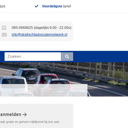
jze
Voordeligste
tarief
085-0668825 (dagelijks 8.00 - 22.00u)
info@strafrechtadvocatennetwerk.nl
aanmelden >
ak gratis en geheel vrijblijvend bij ons aan.