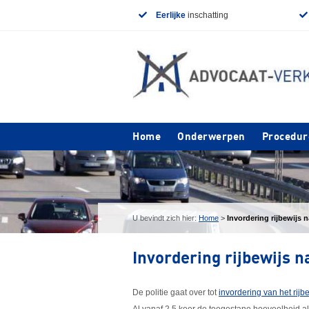
Eerlijke
inschatting
Home
Onderwerpen
Procedur
U bevindt zich hier:
Home
>
Invordering rijbewijs 
Invordering rijbewijs n
De politie gaat over tot
invordering van het rijb