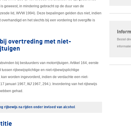
 is geweest, in mindering gebracht op de duur van de
, zesde lid, WVW 1994). Deze bepalingen gelden dus niet, indien
 overhandigd en het slechts bij een vordering tot overgifte is
Infor
Bestel di
bij overtreding met niet-
informati
ijtuigen
tsvinden bij bestuurders van motorrijtuigen. Artikel 164, eerste
ssen rijbewijsplichtige en niet-rijbewijsplichtige
ook kan worden ingevorderd, indien de verdachte een niet-
R 17 januari 1967,
NJ
1967, 294.). Invordering van het rijbewijs
s hebben gehad.
g rijbewijs na rijden onder invloed van alcohol
titie