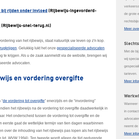
verkeerss
 bij rijden onder invloed
(Rijbewijs-ingevorderd-
de grote 
rechtsbijs
s
(Rijbewijs-snel-terug.nl)
Meer over
ordering van het rijbewijs, staat natuurlijk uw leven op z'n kop.
Slechts
erugkrijgen
. Gelukkig lukt het onze
gespecialiseerde advocaten
Met de bi
ug te krijgen. Als u de zaak aanmeldt via de website, brengen wij
wij speci
iseerde advocaten.
gespeciali
tarieven.
ewijs en vordering overgifte
Meer info
Werkwi
 “
de vordering tot overgifte
” enerzijds en de “invordering”
Wanneer u
ndien het rijbewijs na de vordering tot overgifte daadwerkelijk in
in contac
. Het onderscheid tussen de vordering tot overgifte en de
advocaten
 eerste gaat de wettelijke termijn van tien dagen waarbinnen
neemt de 
en over de inhouding van het rijbewijs pas lopen als het rijbewijs
Meer info
de lid, WVW 1994). Ten tweede wordt alleen de tijd gedurende