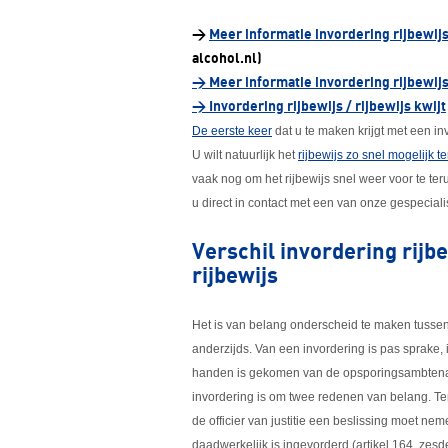
>
Meer informatie invordering rijbewijs
alcohol.nl)
> Meer informatie invordering rijbewij
> Invordering rijbewijs / rijbewijs kwijt
De eerste keer
dat u te maken krijgt met een inv
U wilt natuurlijk het
rijbewijs zo snel mogelijk t
vaak nog om het rijbewijs snel weer voor te ter
u direct in contact met een van onze gespecial
Verschil invordering rijb
rijbewijs
Het is van belang onderscheid te maken tussen
anderzijds. Van een invordering is pas sprake, i
handen is gekomen van de opsporingsambtenaar
invordering is om twee redenen van belang. Ten
de officier van justitie een beslissing moet nem
daadwerkelijk is ingevorderd (artikel 164, zes