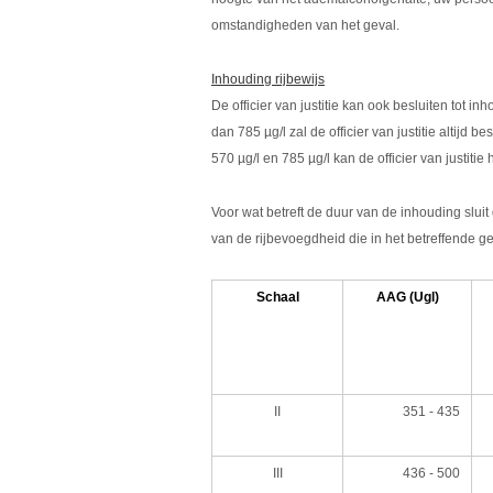
omstandigheden van het geval.
Inhouding rijbewijs
De officier van justitie kan ook besluiten tot 
dan 785 µg/l zal de officier van justitie altijd 
570 µg/l en 785 µg/l kan de officier van justiti
Voor wat betreft de duur van de inhouding sluit 
van de rijbevoegdheid die in het betreffende 
Schaal
AAG (Ugl)
II
351 - 435
III
436 - 500