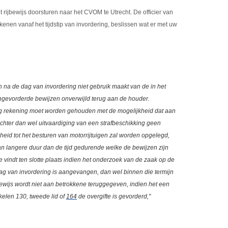
t rijbewijs doorsturen naar het CVOM te Utrecht. De officier van
rekenen vanaf het tijdstip van invordering, beslissen wat er met uw
gen na de dag van invordering niet gebruik maakt van de in het
ingevorderde bewijzen onverwijld terug aan de houder.
tig rekening moet worden gehouden met de mogelijkheid dat aan
chter dan wel uitvaardiging van een strafbeschikking geen
id tot het besturen van motorrijtuigen zal worden opgelegd,
n langere duur dan de tijd gedurende welke de bewijzen zijn
vindt ten slotte plaats indien het onderzoek van de zaak op de
dag van invordering is aangevangen, dan wel binnen die termijn
jbewijs wordt niet aan betrokkene teruggegeven, indien het een
ikelen 130, tweede lid of
164
de overgifte is gevorderd,"