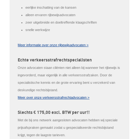
eerlijke inschatting van de kansen
alleen ervaren rijbewijsadvocaten
zeer uitgebreide en doeltreffende klaagschriften
snelle werkwijze
Meer informatie over onze rijbewijsadvocaten >
Echte verkeersstrafrechtspecialisten
Onze advocaten staan cliënten niet alleen bij wanneer het rijbewijs is
ingevorderd, maar eigenlijk in alle verkeersstrafzaken. Door de
specialistische kennis en de grote ervaring bent u verzekerd van
deskundige rechtsbijstand.
Meer over onze verkeersstrafrechtadvocaten >
Slechts € 175,00 excl. BTW per uur!!
Met de bij ons netwerk aangesloten advocaten hebben wij speciale
prijsafspraken gemaakt zodat u gespecialiseerde rechtsbijstand
krijgt, tegen de laagste tarieven.