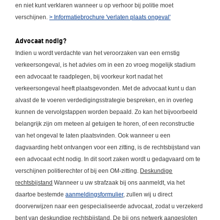
en niet kunt verklaren wanneer u op verhoor bij politie moet
verschijnen.
> Informatiebrochure 'verlaten plaats ongeval'
Advocaat nodig?
Indien u wordt verdachte van het veroorzaken van een ernstig
verkeersongeval, is het advies om in een zo vroeg mogelijk stadium
een advocaat te raadplegen, bij voorkeur kort nadat het
verkeersongeval heeft plaatsgevonden. Met de advocaat kunt u dan
alvast de te voeren verdedigingsstrategie bespreken, en in overleg
kunnen de vervolgstappen worden bepaald. Zo kan het bijvoorbeeld
belangrijk zijn om meteen al getuigen te horen, of een reconstructie
van het ongeval te laten plaatsvinden. Ook wanneer u een
dagvaarding hebt ontvangen voor een zitting, is de rechtsbijstand van
een advocaat echt nodig. In dit soort zaken wordt u gedagvaard om te
verschijnen politierechter of bij een OM-zitting.
Deskundige
rechtsbijstand
Wanneer u uw strafzaak bij ons aanmeldt, via het
daartoe bestemde
aanmeldingsformulier
, zullen wij u direct
doorverwijzen naar een gespecialiseerde advocaat, zodat u verzekerd
bent van deskundige rechtsbijstand. De bij ons netwerk aangesloten