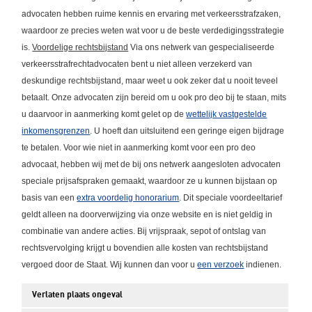
advocaten hebben ruime kennis en ervaring met verkeersstrafzaken,
waardoor ze precies weten wat voor u de beste verdedigingsstrategie
is.
Voordelige rechtsbijstand
Via ons netwerk van gespecialiseerde
verkeersstrafrechtadvocaten bent u niet alleen verzekerd van
deskundige rechtsbijstand, maar weet u ook zeker dat u nooit teveel
betaalt. Onze advocaten zijn bereid om u ook pro deo bij te staan, mits
u daarvoor in aanmerking komt gelet op de
wettelijk vastgestelde
inkomensgrenzen
. U hoeft dan uitsluitend een geringe eigen bijdrage
te betalen. Voor wie niet in aanmerking komt voor een pro deo
advocaat, hebben wij met de bij ons netwerk aangesloten advocaten
speciale prijsafspraken gemaakt, waardoor ze u kunnen bijstaan op
basis van een
extra voordelig honorarium
. Dit speciale voordeeltarief
geldt alleen na doorverwijzing via onze website en is niet geldig in
combinatie van andere acties. Bij vrijspraak, sepot of ontslag van
rechtsvervolging krijgt u bovendien alle kosten van rechtsbijstand
vergoed door de Staat. Wij kunnen dan voor u
een verzoek
indienen.
Verlaten plaats ongeval