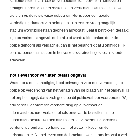
samengesteld, maar ook de verdediging kan bewijzen aanleveren,
getuigen horen, of onderzoeken laten verrichten. Dat moet altijd wel
tijdig en op de juiste wijze gebeuren. Het is voor een goede
verdediging daarom van belang dat u in een zo vroeg mogelijk
stadium wordt bijgestaan door een advocaat. Bent u betrokken geraakt
bij een verkeersongeval, en bent u of wordt u binnenkort door de
politie gehoord als verdachte, dan is het belangrijk dat u onmiddellijk
contact opneemt met een in het verkeersstrafrecht gespecialiseerde
advocaat.
Politieverhoor verlaten plaats ongeval
Wanneer u een uitnodiging hebt ontvangen voor een verhoor bij de
politie op verdenking van het verlaten van de plaats van het ongeval, is
het erg belangrijk dat u zich goed op dit politieverhoor voorbereidt. Wij
adviseren u daarom ter voorbereiding op dit verhoor de
informatiebrochure 'verlaten plaats ongeval' te bestellen. In de
informatiebrochure worden alle mogelijke verweren besproken en
verder uitgelegd aan de hand van het wettelijk kader en de
jurisprudentie. Na het lezen van de brochure weet u precies wat u wel