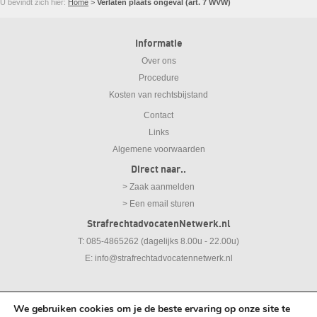
U bevindt zich hier:
Home
>
Verlaten plaats ongeval (art. 7 WVW)
Informatie
Over ons
Procedure
Kosten van rechtsbijstand
Contact
Links
Algemene voorwaarden
Direct naar..
> Zaak aanmelden
> Een email sturen
StrafrechtadvocatenNetwerk.nl
T: 085-4865262 (dagelijks 8.00u - 22.00u)
E:
info@strafrechtadvocatennetwerk.nl
We gebruiken cookies om je de beste ervaring op onze site te
© 2026
Strafrechtadvocaten Netwerk