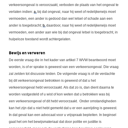
verkeersongeval is veroorzaakt, verboden de plaats van het ongeval te
verlaten indien:
a.
bij dat ongeval, naar hij weet of redelijkerwijs moet
vermoeden, een ander is gedood dan wel letsel of schade aan een
ander is toegebracht;
b.
daardoor, naar hij weet of redelijkerwijs moet
vermoeden, een ander aan wie bij dat ongeval letsel is toegebracht, in
hulpeloze toestand wordt achtergelaten.
Bewijs en verweren
De eerste vraag die in het kader van artikel 7 WVW beantwoord moet
worden, is of er sprake is geweest van een verkeersongeval. Die vraag
zal zelden tot discussie leiden. De volgende vraag is of de verdachte
bij dit verkeersongeval betrokken is geweest of dat u het
verkeersongeval hebt veroorzaakt. Als dat zo is, dan dient daarna te
worden vastgesteld of u wist of kon weten dat u betrokken was bij
een verkeersongeval of dit hebt veroorzaakt. Onder omstandigheden
kan het zijn dat u niet hebt gemerkt dat u er een aanrijding is geweest.
In dat geval kan een advocaat voor u vrijspraak bepleiten. In beginsel
gaat het om het bewijsmateriaal dat door politie en justitie is