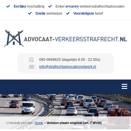
Eerlijke
inschatting
Enkel
ervaren
verkeersstrafrechtadvocaten
Snelle
werkwijze
Voordeligste
tarief
085-0668825 (dagelijks 8.00 - 22.00u)
info@strafrechtadvocatennetwerk.nl
U bevindt zich hier:
Home
>
Verlaten plaats ongeval (art. 7 WVW)