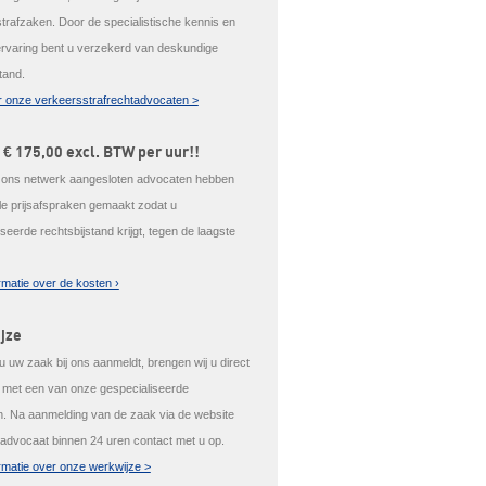
trafzaken. Door de specialistische kennis en
ervaring bent u verzekerd van deskundige
tand.
 onze verkeersstrafrechtadvocaten >
 € 175,00 excl. BTW per uur!!
j ons netwerk aangesloten advocaten hebben
ale prijsafspraken gemaakt zodat u
seerde rechtsbijstand krijgt, tegen de laagste
rmatie over de kosten ›
jze
 uw zaak bij ons aanmeldt, brengen wij u direct
t met een van onze gespecialiseerde
. Na aanmelding van de zaak via de website
advocaat binnen 24 uren contact met u op.
rmatie over onze werkwijze >