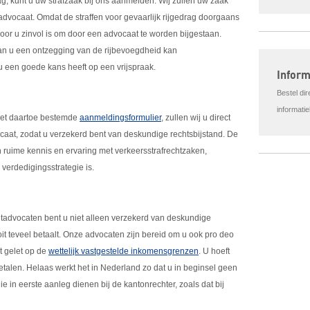
ag, kunt u uw strafzaak bij ons aanmelden. Wij zullen uw zaak
dvocaat. Omdat de straffen voor gevaarlijk rijgedrag doorgaans
voor u zinvol is om door een advocaat te worden bijgestaan.
aan u een ontzegging van de rijbevoegdheid kan
 een goede kans heeft op een vrijspraak.
Infor
Bestel di
informati
 het daartoe bestemde
aanmeldingsformulier
, zullen wij u direct
aat, zodat u verzekerd bent van deskundige rechtsbijstand. De
ruime kennis en ervaring met verkeersstrafrechtzaken,
verdedigingsstrategie is.
htadvocaten bent u niet alleen verzekerd van deskundige
oit teveel betaalt. Onze advocaten zijn bereid om u ook pro deo
t gelet op de
wettelijk vastgestelde inkomensgrenzen
. U hoeft
etalen. Helaas werkt het in Nederland zo dat u in beginsel geen
e in eerste aanleg dienen bij de kantonrechter, zoals dat bij