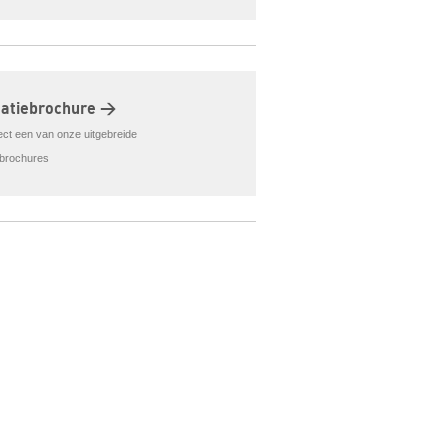
matiebrochure >
rect een van onze uitgebreide
ebrochures