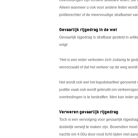
Overtredingen zijn lichtere strafbare feiten, 
Alleen wanneer u ook voor andere feiten wordt
politierechter of de meervoudige strafkamer va
Gevaarlijk rijgedrag in de wet
Gevaarlijk rijgedrag is strafbaar gesteld in art
volgt:
“Het is een ieder verboden zich zodanig te ge
veroorzaakt of dat het verkeer op de weg word
Het wordt ook wel het kapstokartikel genoemd 
justitie vaak ook wordt gebruikt om verkeersgedr
overtredingen is te bestraffen. Men kan ieder 
Verweren gevaarlijk rijgedrag
Toch is een vervolging voor gevaarlijk rijgedrag
duidelijk verwijt te maken zijn. Bovendien moet 
nachts om 4.00u door rood licht rijden niet a