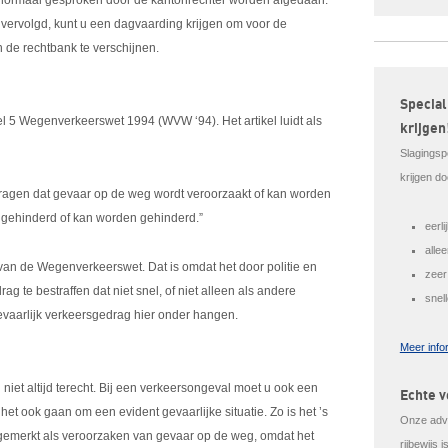
die normaal gesproken door de kantonrechter worden afgedaan.
 vervolgd, kunt u een dagvaarding krijgen om voor de
n de rechtbank te verschijnen.
Special
ikel 5 Wegenverkeerswet 1994 (WVW ‘94). Het artikel luidt als
krijgen
Slagingsp
krijgen do
dragen dat gevaar op de weg wordt veroorzaakt of kan worden
t gehinderd of kan worden gehinderd.”
eerl
alle
van de Wegenverkeerswet. Dat is omdat het door politie en
zeer
ag te bestraffen dat niet snel, of niet alleen als andere
snel
gevaarlijk verkeersgedrag hier onder hangen.
Meer info
 niet altijd terecht. Bij een verkeersongeval moet u ook een
Echte v
het ook gaan om een evident gevaarlijke situatie. Zo is het ’s
Onze advo
angemerkt als veroorzaken van gevaar op de weg, omdat het
rijbewijs 