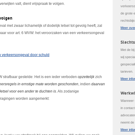
erwijten valt, dient vrijspraak te volgen.
verkeerss
de grote 
evolgen
rechtsbijs
l met zwaar lichamelijk of dodelijk letsel tot gevolg heeft, zal
Meer over
 maar voor art. 6 WVW: het veroorzaken van een verkeersongeval
Slechts
Met de bi
n verkeersongeval door schuld
wij speci
gespeciali
tarieven.
 strafbaar gestelde: Het is een ieder verboden
opzettelijk
zich
Meer info
eersregels in ernstige mate worden geschonden
, indien
daarvan
letsel voor een ander te duchten is
. Als zodanige
Werkwi
ragingen worden aangemerkt:
Wanneer u
in contac
advocaten
neemt de 
Meer info