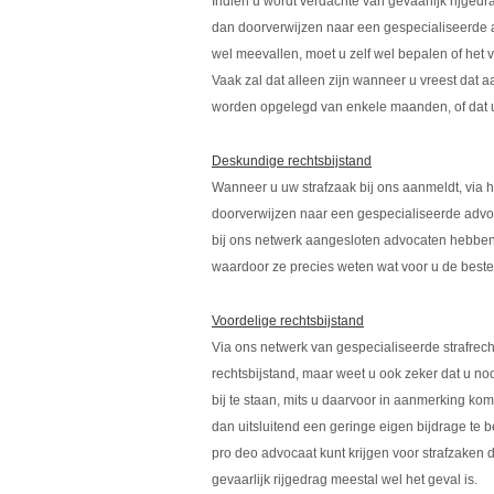
Indien u wordt verdachte van gevaarlijk rijgedr
dan doorverwijzen naar een gespecialiseerde a
wel meevallen, moet u zelf wel bepalen of het 
Vaak zal dat alleen zijn wanneer u vreest dat 
worden opgelegd van enkele maanden, of dat u
Deskundige rechtsbijstand
Wanneer u uw strafzaak bij ons aanmeldt, via
doorverwijzen naar een gespecialiseerde advoc
bij ons netwerk aangesloten advocaten hebben 
waardoor ze precies weten wat voor u de beste 
Voordelige rechtsbijstand
Via ons netwerk van gespecialiseerde strafrec
rechtsbijstand, maar weet u ook zeker dat u no
bij te staan, mits u daarvoor in aanmerking kom
dan uitsluitend een geringe eigen bijdrage te b
pro deo advocaat kunt krijgen voor strafzaken di
gevaarlijk rijgedrag meestal wel het geval is.