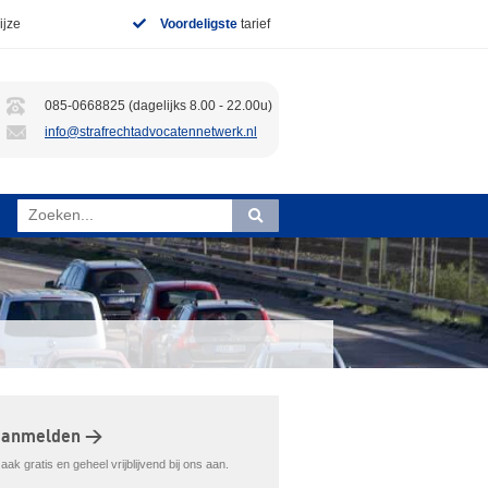
jze
Voordeligste
tarief
085-0668825 (dagelijks 8.00 - 22.00u)
info@strafrechtadvocatennetwerk.nl
aanmelden >
ak gratis en geheel vrijblijvend bij ons aan.