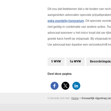
Dit zou dat betekenen dat u de kosten van rech
aangesloten advocaten speciale prijsafsprake
extra voordelig honorarium
. Dit speciale voord
niet geldig in combinatie van andere acties. Toc
advocaat wanneer u het risico loopt dat uw ri
goede kans heeft op vrijspraak. Bij vrijspraak k
Uw advocaat kan daartoe een verzoekschrift in
5 WVW
5a WVW
Beoordelingsk
Deel deze pagina
U bevindt zich hier:
Home
>
Gevaarlijk rijgedrag (a