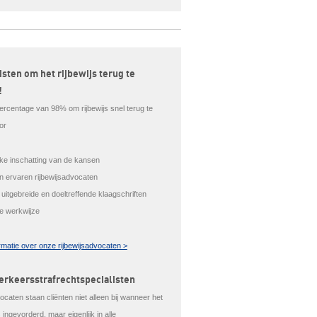
isten om het rijbewijs terug te
!
ercentage van 98% om rijbewijs snel terug te
or
ijke inschatting van de kansen
en ervaren rijbewijsadvocaten
 uitgebreide en doeltreffende klaagschriften
le werkwijze
rmatie over onze rijbewijsadvocaten >
erkeersstrafrechtspecialisten
caten staan cliënten niet alleen bij wanneer het
is ingevorderd, maar eigenlijk in alle