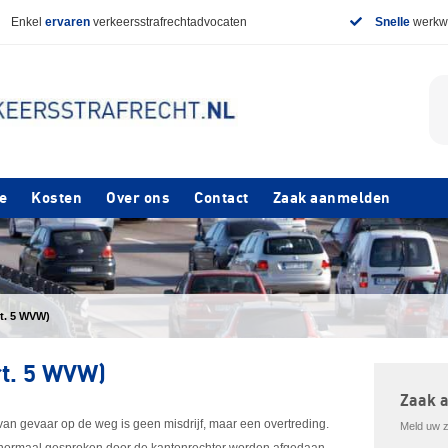
Enkel
ervaren
verkeersstrafrechtadvocaten
Snelle
werkwi
e
Kosten
Over ons
Contact
Zaak aanmelden
rt. 5 WVW)
rt. 5 WVW)
Zaak 
 van gevaar op de weg is geen misdrijf, maar een overtreding.
Meld uw za