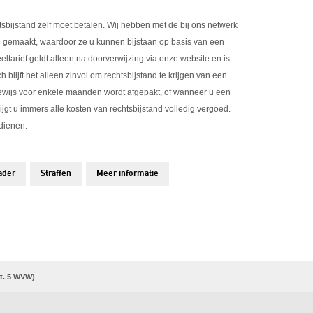
tsbijstand zelf moet betalen. Wij hebben met de bij ons netwerk
n gemaakt, waardoor ze u kunnen bijstaan op basis van een
eeltarief geldt alleen na doorverwijzing via onze website en is
h blijft het alleen zinvol om rechtsbijstand te krijgen van een
jbewijs voor enkele maanden wordt afgepakt, of wanneer u een
rijgt u immers alle kosten van rechtsbijstand volledig vergoed.
dienen.
ader
Straffen
Meer informatie
rt. 5 WVW)