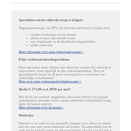
Specialisten om het rijbewijs terug te krijgen!
Slagingspercentage van 98% om rijbewijs snel terug te krijgen door
eerlijke inschatting van de kansen
alleen ervaren rijbewijsadvocaten
zeer uitgebreide en doeltreffende klaagschriften
snelle werkwijze
Meer informatie over onze rijbewijsadvocaten >
Echte verkeersstrafrechtspecialisten
Onze advocaten staan cliënten niet alleen bij wanneer het rijbewijs is
ingevorderd, maar eigenlijk in alle verkeersstrafzaken. Door de
specialistische kennis en de grote ervaring bent u verzekerd van
deskundige rechtsbijstand.
Meer over onze verkeersstrafrechtadvocaten >
Slechts € 175,00 excl. BTW per uur!!
Met de bij ons netwerk aangesloten advocaten hebben wij speciale
prijsafspraken gemaakt zodat u gespecialiseerde rechtsbijstand krijgt,
tegen de laagste tarieven.
Meer informatie over de kosten ›
Werkwijze
Wanneer u uw zaak bij ons aanmeldt, brengen wij u direct in contact
met een van onze gespecialiseerde advocaten. Na aanmelding van de
zaak via de website neemt de advocaat binnen 24 uren contact met u