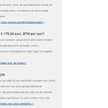
trafzaken. Door de specialistische kennis en
ervaring bent u verzekerd van deskundige
tand.
 onze verkeersstrafrechtadvocaten >
 € 175,00 excl. BTW per uur!!
j ons netwerk aangesloten advocaten hebben
ale prijsafspraken gemaakt zodat u
seerde rechtsbijstand krijgt, tegen de laagste
rmatie over de kosten ›
jze
 uw zaak bij ons aanmeldt, brengen wij u direct
t met een van onze gespecialiseerde
. Na aanmelding van de zaak via de website
advocaat binnen 24 uren contact met u op.
rmatie over onze werkwijze >