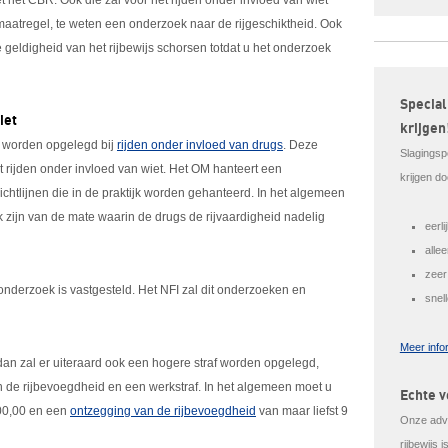
et het CBR. Ook die zal voor het rijden onder invloed van wiet
maatregel, te weten een onderzoek naar de rijgeschiktheid. Ook
e geldigheid van het rijbewijs schorsen totdat u het onderzoek
Special
iet
krijgen
ie worden opgelegd bij
rijden onder invloed van drugs
. Deze
Slagingsp
et rijden onder invloed van wiet. Het OM hanteert een
krijgen do
ichtlijnen die in de praktijk worden gehanteerd. In het algemeen
k zijn van de mate waarin de drugs de rijvaardigheid nadelig
eerl
alle
zeer
nderzoek is vastgesteld. Het NFI zal dit onderzoeken en
snel
Meer info
 dan zal er uiteraard ook een hogere straf worden opgelegd,
 de rijbevoegdheid en een werkstraf. In het algemeen moet u
Echte v
00,00 en een
ontzegging van de rijbevoegdheid
van maar liefst 9
Onze advo
rijbewijs 