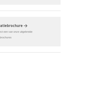
matiebrochure >
rect een van onze uitgebreide
ebrochures