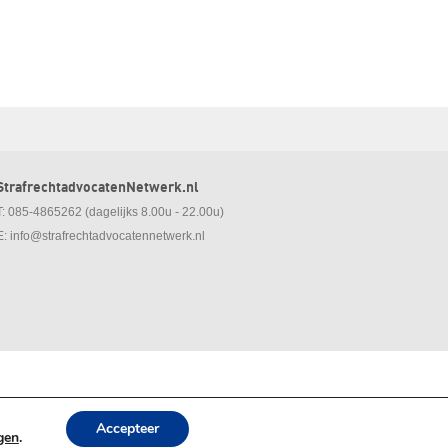
StrafrechtadvocatenNetwerk.nl
T: 085-4865262 (dagelijks 8.00u - 22.00u)
E:
info@strafrechtadvocatennetwerk.nl
Accepteer
ngen
.