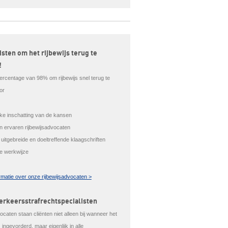
isten om het rijbewijs terug te
!
ercentage van 98% om rijbewijs snel terug te
or
ijke inschatting van de kansen
en ervaren rijbewijsadvocaten
 uitgebreide en doeltreffende klaagschriften
le werkwijze
rmatie over onze rijbewijsadvocaten >
erkeersstrafrechtspecialisten
caten staan cliënten niet alleen bij wanneer het
is ingevorderd, maar eigenlijk in alle