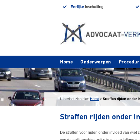
Eerlijke
inschatting
Home
Onderwerpen
Procedur
U bevindt zich hier:
Home
>
Straffen rijden onder 
Straffen rijden onder i
De straffen voor rijden onder invloed van wiet zijn