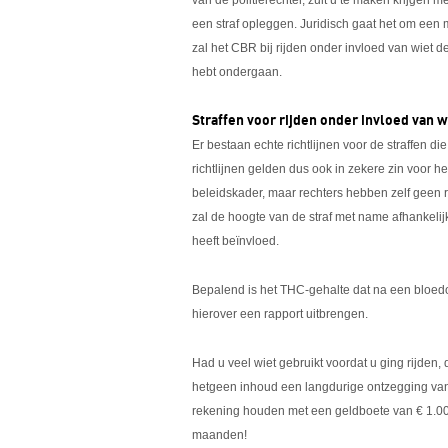
van de politierechter, zult u te maken krijgen m
een straf opleggen. Juridisch gaat het om een 
zal het CBR bij rijden onder invloed van wiet d
hebt ondergaan.
Straffen voor rijden onder invloed van w
Er bestaan echte richtlijnen voor de straffen d
richtlijnen gelden dus ook in zekere zin voor h
beleidskader, maar rechters hebben zelf geen r
zal de hoogte van de straf met name afhankelij
heeft beïnvloed.
Bepalend is het THC-gehalte dat na een bloedo
hierover een rapport uitbrengen.
Had u veel wiet gebruikt voordat u ging rijden,
hetgeen inhoud een langdurige ontzegging van
rekening houden met een geldboete van € 1.0
maanden!