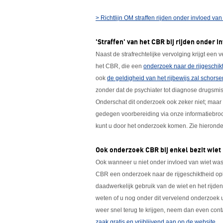
> Richtlijn OM straffen rijden onder invloed van
'Straffen' van het CBR bij rijden onder i
Naast de strafrechtelijke vervolging krijgt een
het CBR, die een
onderzoek naar de rijgeschik
ook
de geldigheid van het rijbewijs zal schorse
zonder dat de psychiater tot diagnose drugsmi
Onderschat dit onderzoek ook zeker niet; maar 
gedegen voorbereiding via onze informatiebro
kunt u door het onderzoek komen. Zie hieronde
Ook onderzoek CBR bij enkel bezit wiet
Ook wanneer u niet onder invloed van wiet was,
CBR een onderzoek naar de rijgeschiktheid opl
daadwerkelijk gebruik van de wiet en het rijden 
weten of u nog onder dit vervelend onderzoek u
weer snel terug te krijgen, neem dan even cont
zaak gratis en vrijblijvend aan op de website
.