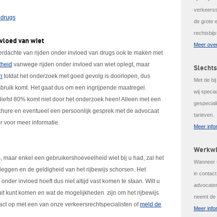
verkeerss
 drugs
de grote 
rechtsbijs
nvloed van wiet
Meer over
 verdachte van rijden onder invloed van drugs ook te maken met
theid
vanwege rijden onder invloed van wiet oplegt, maar
Slechts
n
totdat het onderzoek met goed gevolg is doorlopen, dus
Met de bi
sbruik komt. Het gaat dus om een ingrijpende maatregel.
wij speci
liefst 80% komt niet door het onderzoek heen! Alleen met een
gespeciali
chure en eventueel een persoonlijk gesprek met de advocaat
tarieven.
r voor meer informatie.
Meer info
Werkwi
 maar enkel een gebruikershoeveelheid wiet bij u had, zal het
Wanneer u
eggen en de geldigheid van het rijbewijs schorsen. Het
in contac
onder invloed hoeft dus niet altijd vast komen te staan. Wilt u
advocaten
it kunt komen en wat de mogelijkheden zijn om het rijbewijs
neemt de 
act op met een van onze verkeersrechtspecialisten of
meld de
Meer info