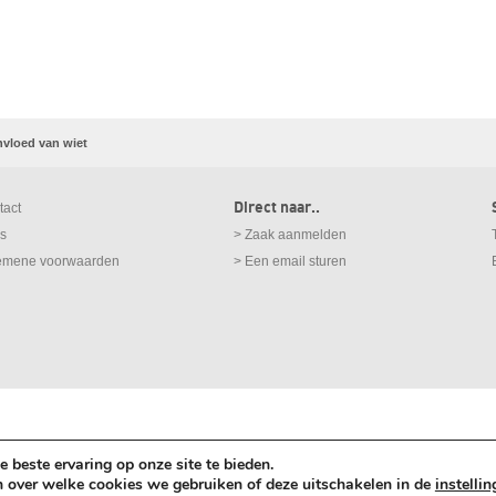
invloed van wiet
Direct naar..
tact
ks
> Zaak aanmelden
emene voorwaarden
> Een email sturen
 beste ervaring op onze site te bieden.
Direct contact met een advocaat?
Zaak aanmelden
n over welke cookies we gebruiken of deze uitschakelen in de
instelli
Meld gratis en vrijblijvend uw zaak aan.