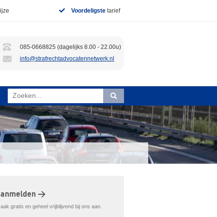
jze
Voordeligste
tarief
085-0668825 (dagelijks 8.00 - 22.00u)
info@strafrechtadvocatennetwerk.nl
aanmelden >
ak gratis en geheel vrijblijvend bij ons aan.