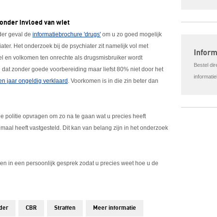
onder invloed van wiet
eder geval de
informatiebrochure 'drugs'
om u zo goed mogelijk
ater. Het onderzoek bij de psychiater zit namelijk vol met
Infor
nel en volkomen ten onrechte als drugsmisbruiker wordt
Bestel di
 dat zonder goede voorbereiding maar liefst 80% niet door het
informati
en jaar ongeldig verklaard
. Voorkomen is in die zin beter dan
e politie opvragen om zo na te gaan wat u precies heeft
llemaal heeft vastgesteld. Dit kan van belang zijn in het onderzoek
en in een persoonlijk gesprek zodat u precies weet hoe u de
der
CBR
Straffen
Meer informatie