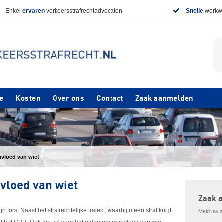
Enkel
ervaren
verkeersstrafrechtadvocaten
Snelle
werkwi
e
Kosten
Over ons
Contact
Zaak aanmelden
invloed van wiet
nvloed van wiet
Zaak 
 fors. Naast het strafrechtelijke traject, waarbij u een straf krijgt
Meld uw za