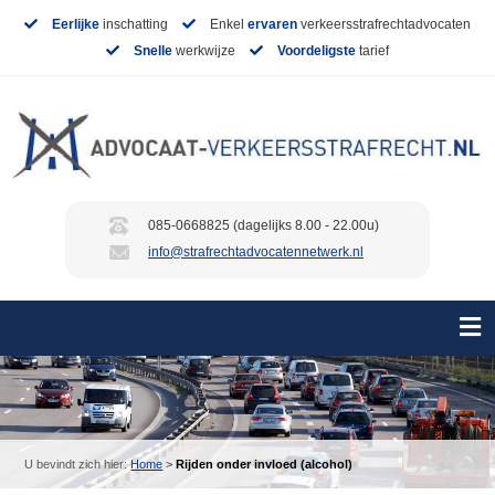
Eerlijke
inschatting
Enkel
ervaren
verkeersstrafrechtadvocaten
Snelle
werkwijze
Voordeligste
tarief
085-0668825 (dagelijks 8.00 - 22.00u)
info@strafrechtadvocatennetwerk.nl
U bevindt zich hier:
Home
>
Rijden onder invloed (alcohol)