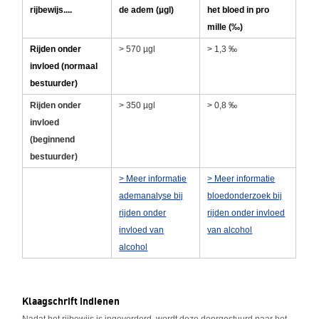
rijbewijs....
de adem (µgl)
het bloed in pro
mille (‰)
Rijden onder
> 570 µgl
> 1,3 ‰
invloed (normaal
bestuurder)
Rijden onder
> 350 µgl
> 0,8 ‰
invloed
(beginnend
bestuurder)
> Meer informatie
> Meer informatie
ademanalyse bij
bloedonderzoek bij
rijden onder
rijden onder invloed
invloed van
van alcohol
alcohol
Klaagschrift indienen