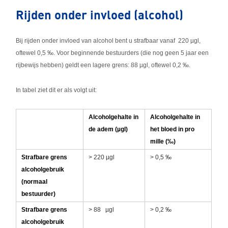
Rijden onder invloed (alcohol)
Bij rijden onder invloed van alcohol bent u strafbaar vanaf 220 µgl,
oftewel 0,5 ‰. Voor beginnende bestuurders (die nog geen 5 jaar een
rijbewijs hebben) geldt een lagere grens: 88 µgl, oftewel 0,2 ‰.
In tabel ziet dit er als volgt uit:
Alcoholgehalte in
Alcoholgehalte in
de adem (µgl)
het bloed in pro
mille (‰)
Strafbare grens
> 220 µgl
> 0,5 ‰
alcoholgebruik
(normaal
bestuurder)
Strafbare grens
> 88 µgl
> 0,2 ‰
alcoholgebruik