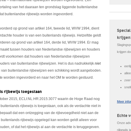
eval – internationale rijbewijzen worden ingevorderd. Een
e vertaling van het daaraan ten grondslag liggende buitenlandse
 dat buitenlandse rijbewijs worden ingevorderd.
evorderd op grond van artikel 164, tweede lid, WVW 1994, dient
Special
rdachte houder is van een buitenlands rijbewijs. Hetzelfde geldt
krijgen
vorderen op grond van artikel 164, derde lid, WVW 1994. Er mag
Slagingsp
emaakt tussen houders van Nederlandse rijbewijzen en houders
krijgen do
ordt voorkomen dat houders van Nederlandse rijbewijzen
uders van buitenlandse rijbewijzen. Het is dus nadrukkelijk
niet
eerl
 van buitenlandse rijbewijzen een schikking wordt aangeboden.
alle
ie te worden ingevorderd en naar het OM te worden gestuurd.
zeer
snel
s rijbewijs toegestaan
 oktober 2015, ECLI:NL:HR:2015:3077 waarin de Hoge Raad nog
Meer info
uitenlands rijbewijs is toegestaan, ook als de verdachte niet in
bepaalt dat een ontzegging van de rijbevoegdheid niet aan de
Echte v
buitenlands rijbewijs opgelegd kan worden geldt alleen voor
Onze advo
ouden, of dat het rijbewijs al aan de verdachte is teruggegeven.
rijbewijs 