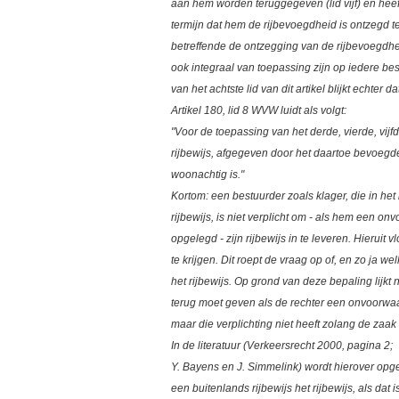
aan hem worden teruggegeven (lid vijf) en heeft
termijn dat hem de rijbevoegdheid is ontzegd ten
betreffende de ontzegging van de rijbevoegdhe
ook integraal van toepassing zijn op iedere bes
van het achtste lid van dit artikel blijkt echter da
Artikel 180, lid 8 WVW luidt als volgt:
"Voor de toepassing van het derde, vierde, vij
rijbewijs, afgegeven door het daartoe bevoeg
woonachtig is."
Kortom: een bestuurder zoals klager, die in het
rijbewijs, is niet verplicht om - als hem een o
opgelegd - zijn rijbewijs in te leveren. Hieruit vl
te krijgen. Dit roept de vraag op of, en zo ja 
het rijbewijs. Op grond van deze bepaling lijkt
terug moet geven als de rechter een onvoorwaa
maar die verplichting niet heeft zolang de zaak
In de literatuur (Verkeersrecht 2000, pagina 2;
Y. Bayens en J. Simmelink) wordt hierover opg
een buitenlands rijbewijs het rijbewijs, als d