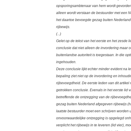
opsporingsambtenaar van hem wordt gevorderd. U
alleen wordt verstaan de bestuurder met een 
het daartoe bevoegde gezag buiten Nederland a
rijbewijs.
(...)
Gelet op de tekst van het eerste en het zesde l
conclusie dat niet alleen de invordering maar 
buitenlandse autoriteit is toegestaan. In die op
ingehouden.
Deze conclusie lijkt echter minder evident na l
bepaling ziet niet op de invordering en inhoud
rijbevoegdheid. De eerste leden van dit artikel
getrokken conclusie. Evenals in het eerste lid
betreffende de ontzegging van de rijbevoegdh
gezag buiten Nederland afgegeven rijbewijs (h
laatste bestuurder moet een schrijven worden ui
onvoorwaardelijke ontzegging is opgelegd onher
verplicht het rijbewijs in te leveren (lid vier), 