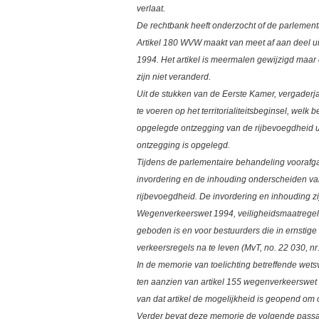
verlaat.
De rechtbank heeft onderzocht of de parlementa
Artikel 180 WVW maakt van meet af aan deel uit
1994. Het artikel is meermalen gewijzigd maa
zijn niet veranderd.
Uit de stukken van de Eerste Kamer, vergaderja
te voeren op het territorialiteitsbeginsel, welk b
opgelegde ontzegging van de rijbevoegdheid ui
ontzegging is opgelegd.
Tijdens de parlementaire behandeling vooraf
invordering en de inhouding onderscheiden van
rijbevoegdheid. De invordering en inhouding zi
Wegenverkeerswet 1994, veiligheidsmaatregele
geboden is en voor bestuurders die in ernstige 
verkeersregels na te leven (MvT, no. 22 030, nr.
In de memorie van toelichting betreffende wet
ten aanzien van artikel 155 wegenverkeerswet 
van dat artikel de mogelijkheid is geopend om o
Verder bevat deze memorie de volgende pass