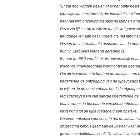
"Er zal nog worden bezien of er behoefte besta
rijbewijs aan bestuurders die inmiddels het la
naar het lijkt, onverkort toepassing kunnen vi
Deze zin lijkt er op te wijzen dat de wetgever z
teruggegeven aan bestuurders die het land he
Gezien de internationale aspecten van de onde
punt in Europees verband geregeld is.
Binnen de EEG wordt het als onwenselijk ervare
woont de rijbevoegdheid wordt ontzegd daarvan
Om dit te voorkomen hebben de lidstaten een
betreffende de ontzegging van de rijbevoegdheid
te wijzen. In de eerste plaats heeft de afgel
registratiesysteem van sancties betreffende d
plaats vormt de bestaande verscheidenheid aan 
betrekking tot de rijbevoegdheid een obstakel.
De overeenkomst voorziet erin dat de lidstaat 
ontzegging kennis geeft aan de lidstaat waar d
gewone verblijfplaats heeft. De lidstaat van ver