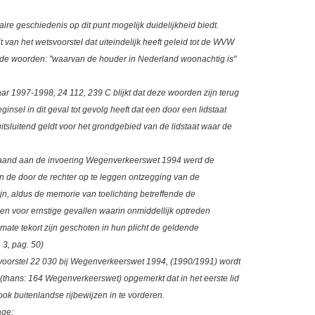
ire geschiedenis op dit punt mogelijk duidelijkheid biedt.
 van het wetsvoorstel dat uiteindelijk heeft geleid tot de WVW
r de woorden: "waarvan de houder in Nederland woonachtig is"
ar 1997-1998, 24 112, 239 C blijkt dat deze woorden zijn terug
eginsel in dit geval tot gevolg heeft dat een door een lidstaat
tsluitend geldt voor het grondgebied van de lidstaat waar de
gaand aan de invoering Wegenverkeerswet 1994 werd de
 de door de rechter op te leggen ontzegging van de
jn, aldus de memorie van toelichting betreffende de
n voor ernstige gevallen waarin onmiddellijk optreden
mate tekort zijn geschoten in hun plicht de geldende
 3, pag. 50)
svoorstel 22 030 bij Wegenverkeerswet 1994, (1990/1991) wordt
(thans: 164 Wegenverkeerswet) opgemerkt dat in het eerste lid
ok buitenlandse rijbewijzen in te vorderen.
age: