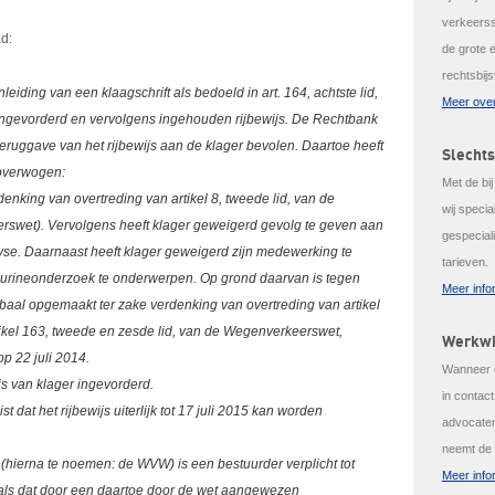
verkeerss
d:
de grote 
rechtsbijs
iding van een klaagschrift als bedoeld in art. 164, achtste lid,
Meer over
ngevorderd en vervolgens ingehouden rijbewijs. De Rechtbank
teruggave van het rijbewijs aan de klager bevolen. Daartoe heeft
Slechts
 overwogen:
Met de bi
enking van overtreding van artikel 8, tweede lid, van de
wij speci
swet). Vervolgens heeft klager geweigerd gevolg te geven aan
gespeciali
e. Daarnaast heeft klager geweigerd zijn medewerking te
tarieven.
f urineonderzoek te onderwerpen. Op grond daarvan is tegen
Meer info
baal opgemaakt ter zake verdenking van overtreding van artikel
ikel 163, tweede en zesde lid, van de Wegenverkeerswet,
Werkwi
p 22 juli 2014.
Wanneer u
js van klager ingevorderd.
in contac
ist dat het rijbewijs uiterlijk tot 17 juli 2015 kan worden
advocaten
neemt de 
(hierna te noemen: de WVW) is een bestuurder verplicht tot
Meer info
 als dat door een daartoe door de wet aangewezen