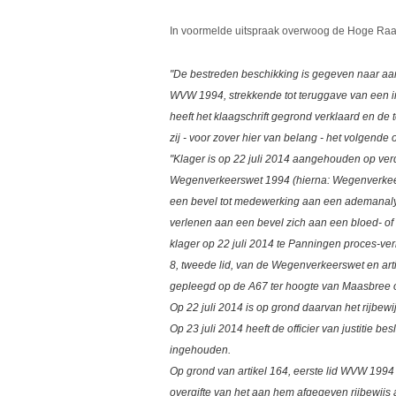
In voormelde uitspraak overwoog de Hoge Raa
"De bestreden beschikking is gegeven naar aanle
WVW 1994, strekkende tot teruggave van een i
heeft het klaagschrift gegrond verklaard en de 
zij - voor zover hier van belang - het volgende
"Klager is op 22 juli 2014 aangehouden op verd
Wegenverkeerswet 1994 (hierna: Wegenverkeer
een bevel tot medewerking aan een ademanalys
verlenen aan een bevel zich aan een bloed- o
klager op 22 juli 2014 te Panningen proces-ver
8, tweede lid, van de Wegenverkeerswet en art
gepleegd op de A67 ter hoogte van Maasbree o
Op 22 juli 2014 is op grond daarvan het rijbewi
Op 23 juli 2014 heeft de officier van justitie besl
ingehouden.
Op grond van artikel 164, eerste lid WVW 1994 
overgifte van het aan hem afgegeven rijbewijs