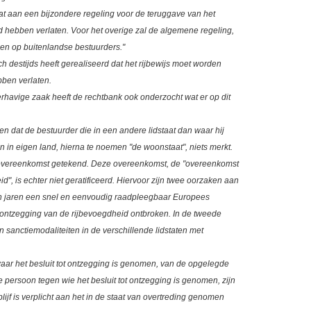
at aan een bijzondere regeling voor de teruggave van het
nd hebben verlaten. Voor het overige zal de algemene regeling,
nden op buitenlandse bestuurders."
ich destijds heeft gerealiseerd dat het rijbewijs moet worden
bben verlaten.
rhavige zaak heeft de rechtbank ook onderzocht wat er op dit
n dat de bestuurder die in een andere lidstaat dan waar hij
 in eigen land, hierna te noemen "de woonstaat", niets merkt.
 overeenkomst getekend. Deze overeenkomst, de "overeenkomst
", is echter niet geratificeerd. Hiervoor zijn twee oorzaken aan
open jaren een snel en eenvoudig raadpleegbaar Europees
e ontzegging van de rijbevoegdheid ontbroken. In de tweede
sanctiemodaliteiten in de verschillende lidstaten met
waar het besluit tot ontzegging is genomen, van de opgelegde
e persoon tegen wie het besluit tot ontzegging is genomen, zijn
blijf is verplicht aan het in de staat van overtreding genomen