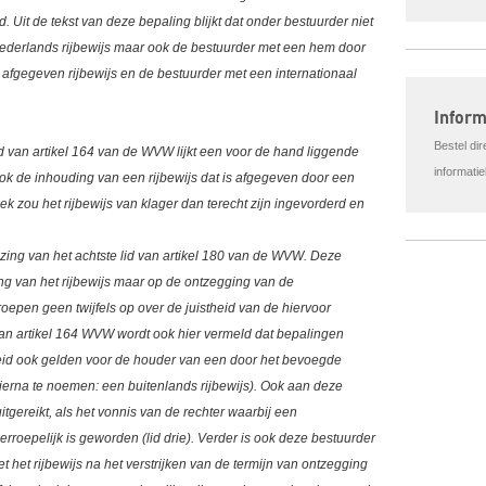
it de tekst van deze bepaling blijkt dat onder bestuurder niet
Nederlands rijbewijs maar ook de bestuurder met een hem door
fgegeven rijbewijs en de bestuurder met een internationaal
Infor
Bestel di
id van artikel 164 van de WVW lijkt een voor de hand liggende
informati
ook de inhouding van een rijbewijs dat is afgegeven door een
tiek zou het rijbewijs van klager dan terecht zijn ingevorderd en
ezing van het achtste lid van artikel 180 van de WVW. Deze
ing van het rijbewijs maar op de ontzegging van de
 roepen geen twijfels op over de juistheid van de hiervoor
 van artikel 164 WVW wordt ook hier vermeld dat bepalingen
eid ook gelden voor de houder van een door het bevoegde
ierna te noemen: een buitenlands rijbewijs). Ook aan deze
tgereikt, als het vonnis van de rechter waarbij een
roepelijk is geworden (lid drie). Verder is ook deze bestuurder
moet het rijbewijs na het verstrijken van de termijn van ontzegging