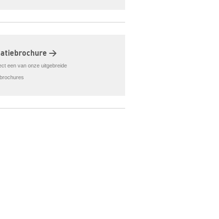
matiebrochure >
rect een van onze uitgebreide
ebrochures