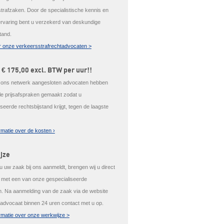
trafzaken. Door de specialistische kennis en
ervaring bent u verzekerd van deskundige
tand.
 onze verkeersstrafrechtadvocaten >
 € 175,00 excl. BTW per uur!!
j ons netwerk aangesloten advocaten hebben
ale prijsafspraken gemaakt zodat u
seerde rechtsbijstand krijgt, tegen de laagste
rmatie over de kosten ›
jze
 uw zaak bij ons aanmeldt, brengen wij u direct
t met een van onze gespecialiseerde
. Na aanmelding van de zaak via de website
advocaat binnen 24 uren contact met u op.
rmatie over onze werkwijze >