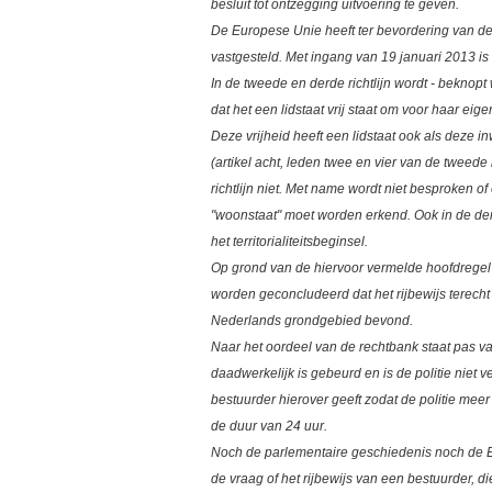
besluit tot ontzegging uitvoering te geven.
De Europese Unie heeft ter bevordering van de 
vastgesteld. Met ingang van 19 januari 2013 is d
In de tweede en derde richtlijn wordt - beknop
dat het een lidstaat vrij staat om voor haar eige
Deze vrijheid heeft een lidstaat ook als deze i
(artikel acht, leden twee en vier van de tweed
richtlijn niet. Met name wordt niet besproken of
"woonstaat" moet worden erkend. Ook in de derd
het territorialiteitsbeginsel.
Op grond van de hiervoor vermelde hoofdregel v
worden geconcludeerd dat het rijbewijs terecht
Nederlands grondgebied bevond.
Naar het oordeel van de rechtbank staat pas vas
daadwerkelijk is gebeurd en is de politie niet v
bestuurder hierover geeft zodat de politie mee
de duur van 24 uur.
Noch de parlementaire geschiedenis noch de E
de vraag of het rijbewijs van een bestuurder, di