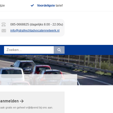
jze
Voordeligste
tarief
085-0668825 (dagelijks 8.00 - 22.00u)
info@strafrechtadvocatennetwerk.nl
aanmelden >
ak gratis en geheel vrijblijvend bij ons aan.