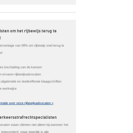
isten om het rijbewijs terug te
!
ercentage van 98% om rijbewijs snel terug te
or
ijke inschatting van de kansen
en ervaren rijbewijsadvocaten
 uitgebreide en doeltreffende klaagschriften
le werkwijze
rmatie over onze rijbewijsadvocaten >
erkeersstrafrechtspecialisten
caten staan cliënten niet alleen bij wanneer het
is ingevorderd, maar eigenlijk in alle