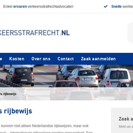
Enkel
ervaren
verkeersstrafrechtadvocaten
Snelle
werkwi
e
Kosten
Over ons
Contact
Zaak aanmelden
s rijbewijs
 rijbewijs
Zaak 
4 kunnen niet alleen Nederlandse rijbewijzen, maar ook
Meld uw za