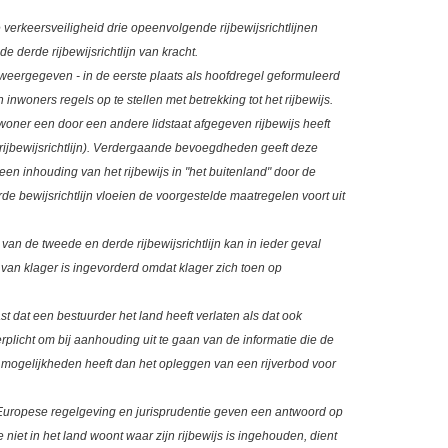
verkeersveiligheid drie opeenvolgende rijbewijsrichtlijnen
e derde rijbewijsrichtlijn van kracht.
t weergegeven - in de eerste plaats als hoofdregel geformuleerd
n inwoners regels op te stellen met betrekking tot het rijbewijs.
nwoner een door een andere lidstaat afgegeven rijbewijs heeft
e rijbewijsrichtlijn). Verdergaande bevoegdheden geeft deze
 een inhouding van het rijbewijs in "het buitenland" door de
e bewijsrichtlijn vloeien de voorgestelde maatregelen voort uit
an de tweede en derde rijbewijsrichtlijn kan in ieder geval
 van klager is ingevorderd omdat klager zich toen op
t dat een bestuurder het land heeft verlaten als dat ook
erplicht om bij aanhouding uit te gaan van de informatie die de
r mogelijkheden heeft dan het opleggen van een rijverbod voor
uropese regelgeving en jurisprudentie geven een antwoord op
e niet in het land woont waar zijn rijbewijs is ingehouden, dient