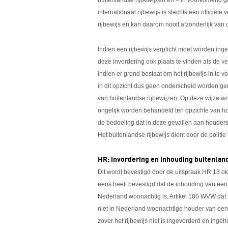
buitenlandse rijbewijzen en – in voorkomend g
internationaal rijbewijs is slechts een officiël
rijbewijs en kan daarom nooit afzonderlijk van
Indien een rijbewijs verplicht moet worden ing
deze invordering ook plaats te vinden als de ve
indien er grond bestaat om het rijbewijs in te 
in dit opzicht dus geen onderscheid worden g
van buitenlandse rijbewijzen. Op deze wijze w
ongelijk worden behandeld ten opzichte van ho
de bedoeling dat in deze gevallen aan houders
Het buitenlandse rijbewijs dient door de polit
HR: invordering en inhouding buitenland
Dit wordt bevestigd door de uitspraak HR 13
eens heeft bevestigd dat de inhouding van een b
Nederland woonachtig is. Artikel 180 WVW dat 
niet in Nederland woonachtige houder van een 
zover het rijbewijs niet is ingevorderd en ingeh