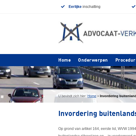
Eerlijke
inschatting
Home
Onderwerpen
Procedur
U bevindt zich hier:
Home
>
Invordering buitenland
Invordering buitenlands
Op grond van artikel 164, eerste lid, WVW 199