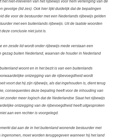
 het niet-inleveren van het rijbewijs voor hem verlenging van de
 gevolge (lid zes). Ook hier lijkt duidelijk dat de bepalingen
id die voor de bestuurder met een Nederlands rijbewijs gelden
tuurder met een buitenlands rijbewijs. Uit de laatste woorden
t deze conclusie niet juist is.
fde en zesde lid wordt onder rijbewijs mede verstaan een
de gezag buiten Nederland, waarvan de houder in Nederland
 buitenland woont en in het bezit is van een buitenlands
nvoorwaardelijke ontzegging van de rijbevoegdheid wordt
oeit voort dat hij zijn rijbewijs, als dat ingehouden is, dient terug
welke, consequenties deze bepaling heeft voor de inhouding van
 niet zonder meer logisch dat de Nederlandse Staat het rijbewijs
rdelijke ontzegging van de rijbevoegdheid heeft uitgesproken
 niet aan een rechter is voorgelegd.
emerkt dat aan de in het buitenland wonende bestuurder met
at is ingenomen, moet worden teruggegeven wanneer hij het land