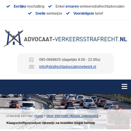
Eerlijke
inschatting
Enkel
ervaren
verkeersstrafrechtadvocaten
Snelle
werkwijze
Voordeligste
tarief
085-0668825 (dagelijks 8.00 - 22.00u)
info@strafrechtadvocatennetwerk.nl
U bevindt zich hier:
Home
>
Meer informatie rijbewijs ingevorderd
>
Klaagschriftprocedure rijbewijs na instellen hoger beroep