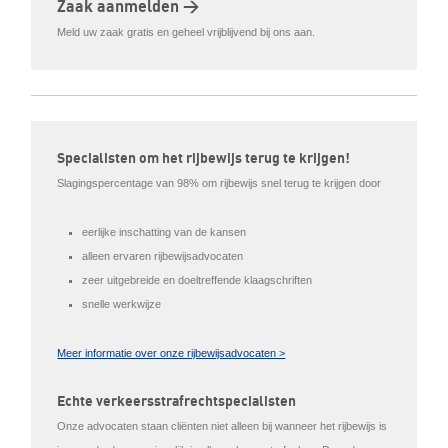
Zaak aanmelden >
Meld uw zaak gratis en geheel vrijblijvend bij ons aan.
Specialisten om het rijbewijs terug te krijgen!
Slagingspercentage van 98% om rijbewijs snel terug te krijgen door
eerlijke inschatting van de kansen
alleen ervaren rijbewijsadvocaten
zeer uitgebreide en doeltreffende klaagschriften
snelle werkwijze
Meer informatie over onze rijbewijsadvocaten >
Echte verkeersstrafrechtspecialisten
Onze advocaten staan cliënten niet alleen bij wanneer het rijbewijs is