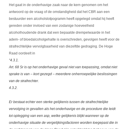
Het gaat in de onderhavige zaak naar de kern genomen om het
antwoord op de vraag of de omstandigheid dat het CBR aan een
bestuurder een alcoholslotpogramm heeft opgelegd omdat hij heeft
gereden onder invloed van een zodanige hoeveelheid
alcoholhoudende drank dat een bepaalde drempelwaarde in het
adem- of bloedalcoholgehalte is overschreden, gevolgen heeft voor de
strafrechtelijke vervolgbaarheid van diezelfde gedraging. De Hoge
Raad oordeelt in
“4.3.1.
Art. 68 Sr is op het onderhavige geval niet van toepassing, omdat niet
sprake is van – kort gezegd – meerdere onherroepelijke beslissingen
van de strafrechter.
4.3.2.
Er bestaat echter een sterke gelijkenis tussen de strafrechtelijke
vervolging in gevallen als het onderhavige en de procedure die leidt
tot oplegging van een asp, welke gelijkenis blijkt wanneer op de
onderhavige situatie de vergelijkingsfactoren worden toegepast die in