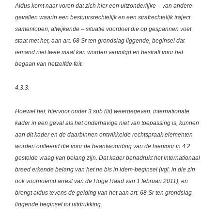
Aldus komt naar voren dat zich hier een uitzonderlijke – van andere
gevallen waarin een bestuursrechtelijk en een strafrechtelijk traject
samenlopen, afwijkende – situatie voordoet die op gespannen voet
staat met het, aan art. 68 Sr ten grondslag liggende, beginsel dat
iemand niet twee maal kan worden vervolgd en bestraft voor het
begaan van hetzelfde feit.
4.3.3.
Hoewel het, hiervoor onder 3 sub (iii) weergegeven, internationale
kader in een geval als het onderhavige niet van toepassing is, kunnen
aan dit kader en de daarbinnen ontwikkelde rechtspraak elementen
worden ontleend die voor de beantwoording van de hiervoor in 4.2
gestelde vraag van belang zijn. Dat kader benadrukt het internationaal
breed erkende belang van het ne bis in idem-beginsel (vgl. in die zin
ook voornoemd arrest van de Hoge Raad van 1 februari 2011), en
brengt aldus tevens de gelding van het aan art. 68 Sr ten grondslag
liggende beginsel tot uitdrukking.