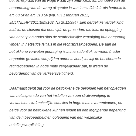
de rechtspraak van de Hoge Raad zijn ontwikkeld ten behoeve van de
beoordeling van de vraag of sprake is van ‘hetzelfde feit’ als bedoeld in
art. 68 Sr en art. 313 Sv (vgl. HR 1 februari 2011,
ECLI:NL:HR:2011:BM9102, NJ 2011/394). Een dergelijke vergelijking
leidt tot de slotsom dat enerzijds de procedure die leidt tot oplegging
van het asp en anderzijds de strafrechtelijke vervolging hun oorsprong
vinden in hetzelfde feit als in die rechtspraak bedoeld. De aan de
betrokkene verweten gedraging is immers identiek, te weten (nader
bepaalde gevallen van) rijden onder invloed, terwijl de beschermde
rechtsgoederen in hoge mate vergelijkbaar zijn, te weten de
bevordering van de verkeersveiligheid.
Daarnaast geldt dat voor de betrokkene de gevolgen van het opleggen
van het asp en de van het instellen van een strafvervolging te
verwachten strafrechtelijke sancties in hoge mate overeenkomen, nu
beide voor de betrokkene kunnen leiden tot een ingrijpende beperking
van de rijbevoegdheid en oplegging van een wezenlijke
betalingsverplichting.