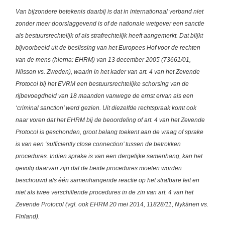
Van bijzondere betekenis daarbij is dat in internationaal verband niet
zonder meer doorslaggevend is of de nationale wetgever een sanctie
als bestuursrechtelijk of als strafrechtelijk heeft aangemerkt. Dat blijkt
bijvoorbeeld uit de beslissing van het Europees Hof voor de rechten
van de mens (hierna: EHRM) van 13 december 2005 (73661/01,
Nilsson vs. Zweden), waarin in het kader van art. 4 van het Zevende
Protocol bij het EVRM een bestuursrechtelijke schorsing van de
rijbevoegdheid van 18 maanden vanwege de ernst ervan als een
‘criminal sanction’ werd gezien. Uit diezelfde rechtspraak komt ook
naar voren dat het EHRM bij de beoordeling of art. 4 van het Zevende
Protocol is geschonden, groot belang toekent aan de vraag of sprake
is van een ‘sufficiently close connection’ tussen de betrokken
procedures. Indien sprake is van een dergelijke samenhang, kan het
gevolg daarvan zijn dat de beide procedures moeten worden
beschouwd als één samenhangende reactie op het strafbare feit en
niet als twee verschillende procedures in de zin van art. 4 van het
Zevende Protocol (vgl. ook EHRM 20 mei 2014, 11828/11, Nykänen vs.
Finland).