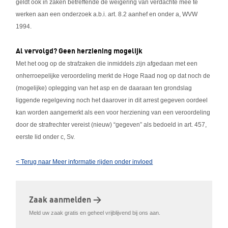
geldt ook in zaken betreffende de weigering van verdachte mee te
werken aan een onderzoek a.b.i. art. 8.2 aanhef en onder a, WVW
1994.
Al vervolgd? Geen herziening mogelijk
Met het oog op de strafzaken die inmiddels zijn afgedaan met een
onherroepelijke veroordeling merkt de Hoge Raad nog op dat noch de
(mogelijke) oplegging van het asp en de daaraan ten grondslag
liggende regelgeving noch het daarover in dit arrest gegeven oordeel
kan worden aangemerkt als een voor herziening van een veroordeling
door de strafrechter vereist (nieuw) “gegeven” als bedoeld in art. 457,
eerste lid onder c, Sv.
< Terug naar Meer informatie rijden onder invloed
Zaak aanmelden >
Meld uw zaak gratis en geheel vrijblijvend bij ons aan.