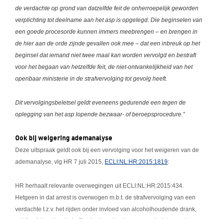
de verdachte op grond van datzelfde feit de onherroepelijk geworden
verplichting tot deelname aan het asp is opgelegd. Die beginselen van
een goede procesorde kunnen immers meebrengen – en brengen in
de hier aan de orde zijnde gevallen ook mee – dat een inbreuk op het
beginsel dat iemand niet twee maal kan worden vervolgd en bestraft
voor het begaan van hetzelfde feit, de niet-ontvankelijkheid van het
openbaar ministerie in de strafvervolging tot gevolg heeft.
Dit vervolgingsbeletsel geldt eveneens gedurende een tegen de
oplegging van het asp lopende bezwaar- of beroepsprocedure.”
Ook bij weigering ademanalyse
Deze uitspraak geldt ook bij een vervolging voor het weigeren van de
ademanalyse, vlg HR 7 juli 2015,
ECLI:NL:HR:2015:1819
:
HR herhaalt relevante overwegingen uit ECLI:NL:HR:2015:434.
Hetgeen in dat arrest is overwogen m.b.t. de strafvervolging van een
verdachte t.z.v. het rijden onder invloed van alcoholhoudende drank,