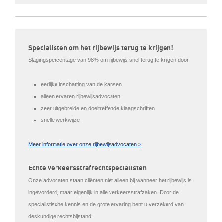
Specialisten om het rijbewijs terug te krijgen!
Slagingspercentage van 98% om rijbewijs snel terug te krijgen door
eerlijke inschatting van de kansen
alleen ervaren rijbewijsadvocaten
zeer uitgebreide en doeltreffende klaagschriften
snelle werkwijze
Meer informatie over onze rijbewijsadvocaten >
Echte verkeersstrafrechtspecialisten
Onze advocaten staan cliënten niet alleen bij wanneer het rijbewijs is
ingevorderd, maar eigenlijk in alle verkeersstrafzaken. Door de
specialistische kennis en de grote ervaring bent u verzekerd van
deskundige rechtsbijstand.