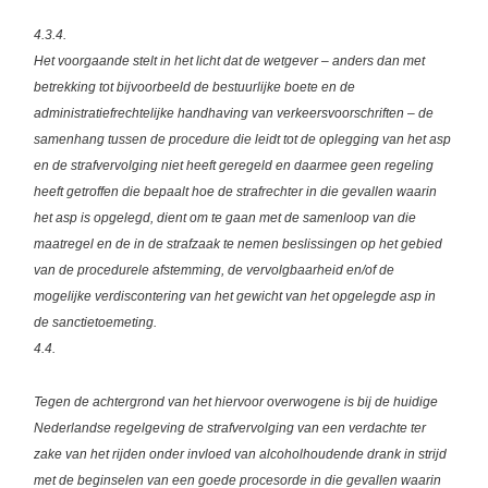
4.3.4.
Het voorgaande stelt in het licht dat de wetgever – anders dan met
betrekking tot bijvoorbeeld de bestuurlijke boete en de
administratiefrechtelijke handhaving van verkeersvoorschriften – de
samenhang tussen de procedure die leidt tot de oplegging van het asp
en de strafvervolging niet heeft geregeld en daarmee geen regeling
heeft getroffen die bepaalt hoe de strafrechter in die gevallen waarin
het asp is opgelegd, dient om te gaan met de samenloop van die
maatregel en de in de strafzaak te nemen beslissingen op het gebied
van de procedurele afstemming, de vervolgbaarheid en/of de
mogelijke verdiscontering van het gewicht van het opgelegde asp in
de sanctietoemeting.
4.4.
Tegen de achtergrond van het hiervoor overwogene is bij de huidige
Nederlandse regelgeving de strafvervolging van een verdachte ter
zake van het rijden onder invloed van alcoholhoudende drank in strijd
met de beginselen van een goede procesorde in die gevallen waarin