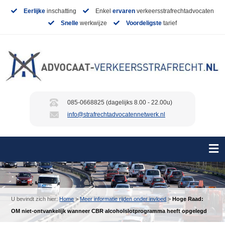
Eerlijke
inschatting
Enkel
ervaren
verkeersstrafrechtadvocaten
Snelle
werkwijze
Voordeligste
tarief
085-0668825 (dagelijks 8.00 - 22.00u)
info@strafrechtadvocatennetwerk.nl
U bevindt zich hier:
Home
>
Meer informatie rijden onder invloed
>
Hoge Raad:
OM niet-ontvankelijk wanneer CBR alcoholslotprogramma heeft opgelegd