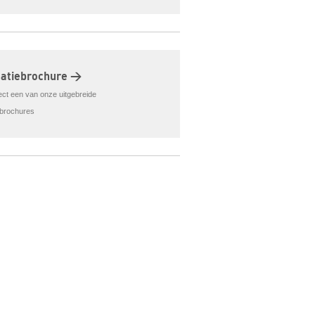
matiebrochure >
rect een van onze uitgebreide
ebrochures