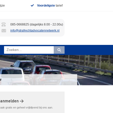
jze
Voordeligste
tarief
085-0668825 (dagelijks 8.00 - 22.00u)
info@strafrechtadvocatennetwerk.nl
W
aanmelden >
ak gratis en geheel vrijblijvend bij ons aan.