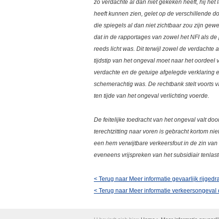
zo verdachte al dan niet gekeken heeft, hij het l
heeft kunnen zien, gelet op de verschillende 
die spiegels al dan niet zichtbaar zou zijn ge
dat in de rapportages van zowel het NFI als de p
reeds licht was. Dit terwijl zowel de verdacht
tijdstip van het ongeval moet naar het oordeel
verdachte en de getuige afgelegde verklaring 
schemerachtig was. De rechtbank stelt voorts v
ten tijde van het ongeval verlichting voerde.
De feitelijke toedracht van het ongeval valt do
terechtzitting naar voren is gebracht kortom nie
een hem verwijtbare verkeersfout in de zin va
eveneens vrijspreken van het subsidiair tenlas
< Terug naar Meer informatie gevaarlijk rijgedr
< Terug naar Meer informatie verkeersongeval 