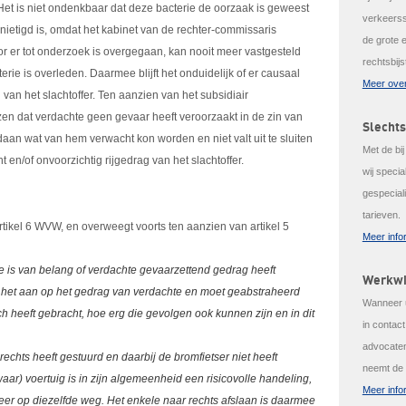
. Het is niet ondenkbaar dat deze bacterie de oorzaak is geweest
verkeerss
nietigd is, omdat het kabinet van de rechter-commissaris
de grote 
r er tot onderzoek is overgegaan, kan nooit meer vastgesteld
rechtsbijs
erie is overleden. Daarmee blijft het onduidelijk of er causaal
Meer over
 van het slachtoffer. Ten aanzien van het subsidiair
en dat verdachte geen gevaar heeft veroorzaakt in de zin van
Slechts
daan wat van hem verwacht kon worden en niet valt uit te sluiten
Met de bi
 en/of onvoorzichtig rijgedrag van het slachtoffer.
wij speci
gespeciali
tarieven.
rtikel 6 WVW, en overweegt voorts ten aanzien van artikel 5
Meer info
e is van belang of verdachte gevaarzettend gedrag heeft
Werkwi
t het aan op het gedrag van verdachte en moet geabstraheerd
Wanneer u
 heeft gebracht, hoe erg die gevolgen ook kunnen zijn en in dit
in contac
advocaten
rechts heeft gestuurd en daarbij de bromfietser niet heeft
neemt de 
aar) voertuig is in zijn algemeenheid een risicovolle handeling,
Meer info
eer op diezelfde weg. Het enkele naar rechts afslaan is daarmee