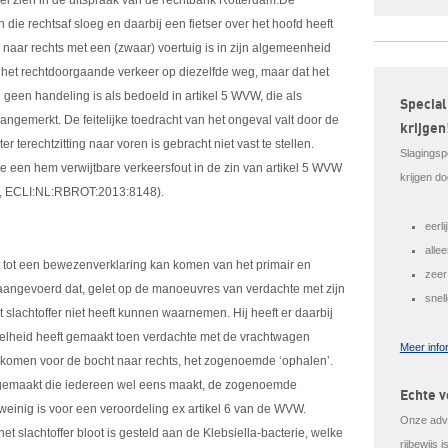
wel zien in de uitspraak van de rechtbank Rotterdam.De
ie rechtsaf sloeg en daarbij een fietser over het hoofd heeft
naar rechts met een (zwaar) voertuig is in zijn algemeenheid
or het rechtdoorgaande verkeer op diezelfde weg, maar dat het
geen handeling is als bedoeld in artikel 5 WVW, die als
Special
aangemerkt. De feitelijke toedracht van het ongeval valt door de
krijgen
 terechtzitting naar voren is gebracht niet vast te stellen.
Slagingsp
te een hem verwijtbare verkeersfout in de zin van artikel 5 WVW
krijgen do
3, ECLI:NL:RBROT:2013:8148).
eerl
alle
t tot een bewezenverklaring kan komen van het primair en
zeer
 aangevoerd dat, gelet op de manoeuvres van verdachte met zijn
snel
t slachtoffer niet heeft kunnen waarnemen. Hij heeft er daarbij
nelheid heeft gemaakt toen verdachte met de vrachtwagen
Meer info
n komen voor de bocht naar rechts, het zogenoemde ‘ophalen’.
t gemaakt die iedereen wel eens maakt, de zogenoemde
Echte v
e weinig is voor een veroordeling ex artikel 6 van de WVW.
Onze advo
 slachtoffer bloot is gesteld aan de Klebsiella-bacterie, welke
rijbewijs 