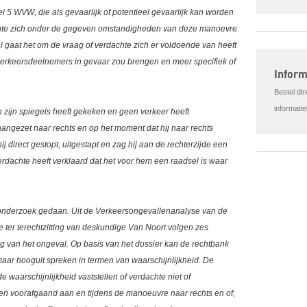
l 5 WVW, die als gevaarlijk of potentieel gevaarlijk kan worden
chte zich onder de gegeven omstandigheden van deze manoevre
l gaat het om de vraag of verdachte zich er voldoende van heeft
 verkeersdeelnemers in gevaar zou brengen en meer specifiek of
Infor
Bestel di
informati
n zijn spiegels heeft gekeken en geen verkeer heeft
aangezet naar rechts en op het moment dat hij naar rechts
ij direct gestopt, uitgestapt en zag hij aan de rechterzijde een
Verdachte heeft verklaard dat het voor hem een raadsel is waar
is onderzoek gedaan. Uit de Verkeersongevallenanalyse van de
ie ter terechtzitting van deskundige Van Noort volgen zes
ng van het ongeval. Op basis van het dossier kan de rechtbank
maar hooguit spreken in termen van waarschijnlijkheid. De
 waarschijnlijkheid vaststellen of verdachte niet of
ken voorafgaand aan en tijdens de manoeuvre naar rechts en of,