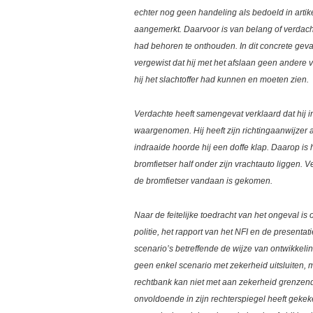
echter nog geen handeling als bedoeld in artike
aangemerkt. Daarvoor is van belang of verda
had behoren te onthouden. In dit concrete geva
vergewist dat hij met het afslaan geen andere
hij het slachtoffer had kunnen en moeten zien.
Verdachte heeft samengevat verklaard dat hij i
waargenomen. Hij heeft zijn richtingaanwijzer 
indraaide hoorde hij een doffe klap. Daarop is h
bromfietser half onder zijn vrachtauto liggen. 
de bromfietser vandaan is gekomen.
Naar de feitelijke toedracht van het ongeval 
politie, het rapport van het NFI en de presentat
scenario’s betreffende de wijze van ontwikkeli
geen enkel scenario met zekerheid uitsluiten, 
rechtbank kan niet met aan zekerheid grenzende
onvoldoende in zijn rechterspiegel heeft geke