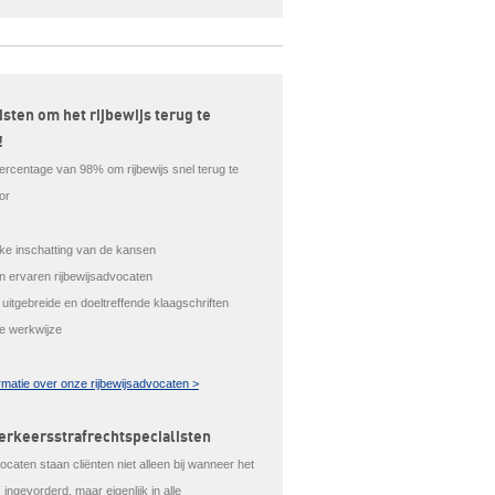
isten om het rijbewijs terug te
!
ercentage van 98% om rijbewijs snel terug te
or
ijke inschatting van de kansen
en ervaren rijbewijsadvocaten
 uitgebreide en doeltreffende klaagschriften
le werkwijze
rmatie over onze rijbewijsadvocaten >
erkeersstrafrechtspecialisten
caten staan cliënten niet alleen bij wanneer het
is ingevorderd, maar eigenlijk in alle