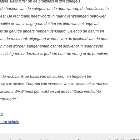
atere slachtoffer op de bromfiets in zijn spiegels
dode hoeken van de spiegels en de duur waarop de bromfietser in
weest. De rechtbank heeft voorts in haar overwegingen betrokken
olitie er van is uitgegaan dat het ten tijde van het ongeval
e als de getuige anders hebben verklaard. Gelet op de datum en
 van de rechtbank uitgegaan worden van de juistheid van de door
en moet worden aangenomen dat het donker of in ieder geval
ast dat geen onderzoek is gedaan naar de vraag of de bromfiets
or de rechtbank op basis van de stukken en hetgeen ter
t vast te stellen. Daarom valt evenmin vast te stellen of verdachte
n artikel 5 WVW heeft gemaakt en zal de rechtbank verdachte
tegelegde.”
ag
door schuld