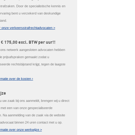
trafzaken. Door de specialistische kennis en
ervaring bent u verzekerd van deskundige
tand.
 onze verkeersstrafrechtadvocaten >
 € 175,00 excl. BTW per uur!!
j ons netwerk aangesloten advocaten hebben
ale prijsafspraken gemaakt zodat u
seerde rechtsbijstand krijgt, tegen de laagste
rmatie over de kosten ›
jze
 uw zaak bij ons aanmeldt, brengen wij u direct
t met een van onze gespecialiseerde
. Na aanmelding van de zaak via de website
advocaat binnen 24 uren contact met u op.
rmatie over onze werkwijze >