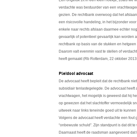
Een ongeluk zit in een klein hoekje, zoals we 
verdachte was bestuurder van een vrachtwagen d
gezien. De rechtbank overwoog dat het afslaan 
een risicovolle handeling, in het bijzonder vo
enkele naar rechts afslaan daarmee echter nog 
gevaarlijk of potentieel gevaarlijk kan worden 
rechtbank op basis van de stukken en hetgeen ter
Daarom valt evenmin vast te stellen of verdach
heeft gemaakt (Rb Rotterdam, 22 oktober 201
Pleidooi advocaat
De advocaat heeft bepleit dat de rechtbank nie
subsidiair tenlastegelegde. De advocaat heeft
vrachtwagen, het mogelijk is geweest dat hij he
op gewezen dat het slachtoffer vermoedelijk s
uitweek naar links teneinde goed uit te kunne
Volgens de advocaat heeft verdachte een fou
“onbewuste schuld”. Zijn standpunt is dat dit t
Daarnaast heeft de raadsman aangevoerd dat het