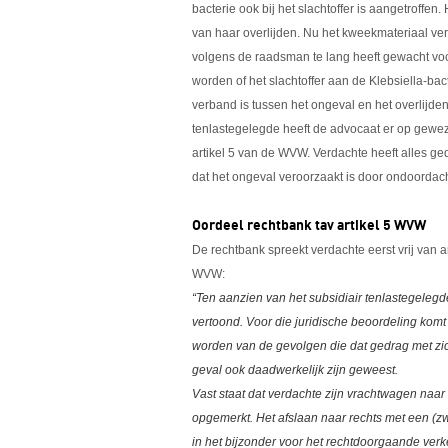
bacterie ook bij het slachtoffer is aangetroffen
van haar overlijden. Nu het kweekmateriaal ver
volgens de raadsman te lang heeft gewacht voo
worden of het slachtoffer aan de Klebsiella-bact
verband is tussen het ongeval en het overlijden
tenlastegelegde heeft de advocaat er op gewez
artikel 5 van de WVW. Verdachte heeft alles ge
dat het ongeval veroorzaakt is door ondoordacht
Oordeel rechtbank tav artikel 5 WVW
De rechtbank spreekt verdachte eerst vrij van a
WVW:
“Ten aanzien van het subsidiair tenlastegelegd
vertoond. Voor die juridische beoordeling kom
worden van de gevolgen die dat gedrag met zich
geval ook daadwerkelijk zijn geweest.
Vast staat dat verdachte zijn vrachtwagen naar 
opgemerkt. Het afslaan naar rechts met een (zw
in het bijzonder voor het rechtdoorgaande verk