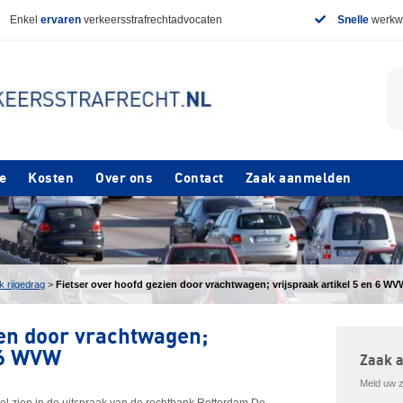
Enkel
ervaren
verkeersstrafrechtadvocaten
Snelle
werkwi
e
Kosten
Over ons
Contact
Zaak aanmelden
k rijgedrag
>
Fietser over hoofd gezien door vrachtwagen; vrijspraak artikel 5 en 6 WV
ien door vrachtwagen;
n 6 WVW
Zaak 
Meld uw za