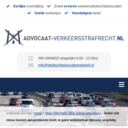
Eerlijke
inschatting
Enkel
ervaren
verkeersstrafrechtadvocaten
Snelle
werkwijze
Voordeligste
tarief
085-0668825 (dagelijks 8.00 - 22.00u)
info@strafrechtadvocatennetwerk.nl
U bevindt zich hier:
Home
>
Meer informatie rijden tijdens ontzegging
>
Enkel niet
retour komen aangetekende brief, is geen wetenschap rijbewijs ongeldig