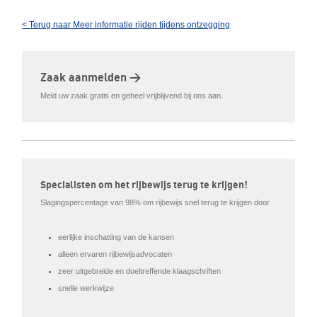
< Terug naar Meer informatie rijden tijdens ontzegging
Zaak aanmelden >
Meld uw zaak gratis en geheel vrijblijvend bij ons aan.
Specialisten om het rijbewijs terug te krijgen!
Slagingspercentage van 98% om rijbewijs snel terug te krijgen door
eerlijke inschatting van de kansen
alleen ervaren rijbewijsadvocaten
zeer uitgebreide en doeltreffende klaagschriften
snelle werkwijze