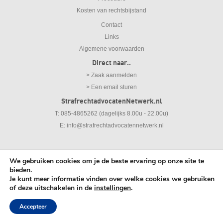
Kosten van rechtsbijstand
Contact
Links
Algemene voorwaarden
Direct naar..
> Zaak aanmelden
> Een email sturen
StrafrechtadvocatenNetwerk.nl
T: 085-4865262 (dagelijks 8.00u - 22.00u)
E:
info@strafrechtadvocatennetwerk.nl
We gebruiken cookies om je de beste ervaring op onze site te
© 2026
Strafrechtadvocaten Netwerk
bieden.
Je kunt meer informatie vinden over welke cookies we gebruiken
of deze uitschakelen in de
instellingen
.
Meld gratis en vrijblijvend uw zaak aan.
Accepteer
Zaak aanmelden