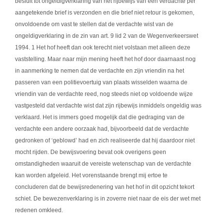
besluit tot ongeldigverklaring van het rijbewijs van een verdachte per
aangetekende brief is verzonden en die brief niet retour is gekomen,
onvoldoende om vast te stellen dat de verdachte wist van de
ongeldigverklaring in de zin van art. 9 lid 2 van de Wegenverkeerswet
1994. 1 Het hof heeft dan ook terecht niet volstaan met alleen deze
vaststelling. Maar naar mijn mening heeft het hof door daarnaast nog
in aanmerking te nemen dat de verdachte en zijn vriendin na het
passeren van een politievoertuig van plaats wisselden waarna de
vriendin van de verdachte reed, nog steeds niet op voldoende wijze
vastgesteld dat verdachte wist dat zijn rijbewijs inmiddels ongeldig was
verklaard. Het is immers goed mogelijk dat die gedraging van de
verdachte een andere oorzaak had, bijvoorbeeld dat de verdachte
gedronken of ‘geblowd’ had en zich realiseerde dat hij daardoor niet
mocht rijden. De bewijsvoering bevat ook overigens geen
omstandigheden waaruit de vereiste wetenschap van de verdachte
kan worden afgeleid. Het vorenstaande brengt mij ertoe te
concluderen dat de bewijsredenering van het hof in dit opzicht tekort
schiet. De bewezenverklaring is in zoverre niet naar de eis der wet met
redenen omkleed.