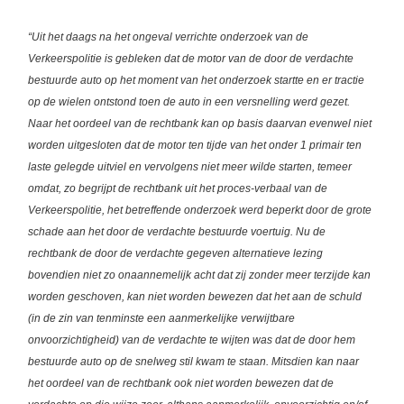
“Uit het daags na het ongeval verrichte onderzoek van de
Verkeerspolitie is gebleken dat de motor van de door de verdachte
bestuurde auto op het moment van het onderzoek startte en er tractie
op de wielen ontstond toen de auto in een versnelling werd gezet.
Naar het oordeel van de rechtbank kan op basis daarvan evenwel niet
worden uitgesloten dat de motor ten tijde van het onder 1 primair ten
laste gelegde uitviel en vervolgens niet meer wilde starten, temeer
omdat, zo begrijpt de rechtbank uit het proces-verbaal van de
Verkeerspolitie, het betreffende onderzoek werd beperkt door de grote
schade aan het door de verdachte bestuurde voertuig. Nu de
rechtbank de door de verdachte gegeven alternatieve lezing
bovendien niet zo onaannemelijk acht dat zij zonder meer terzijde kan
worden geschoven, kan niet worden bewezen dat het aan de schuld
(in de zin van tenminste een aanmerkelijke verwijtbare
onvoorzichtigheid) van de verdachte te wijten was dat de door hem
bestuurde auto op de snelweg stil kwam te staan. Mitsdien kan naar
het oordeel van de rechtbank ook niet worden bewezen dat de