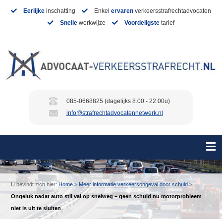
Eerlijke
inschatting
Enkel
ervaren
verkeersstrafrechtadvocaten
Snelle
werkwijze
Voordeligste
tarief
085-0668825 (dagelijks 8.00 - 22.00u)
info@strafrechtadvocatennetwerk.nl
U bevindt zich hier:
Home
>
Meer informatie verkeersongeval door schuld
>
Ongeluk nadat auto stil val op snelweg – geen schuld nu motorprobleem
niet is uit te sluiten