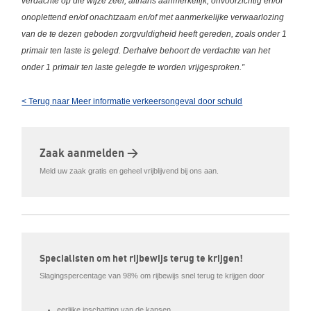
verdachte op die wijze zeer, althans aanmerkelijk, onvoorzichtig en/of
onoplettend en/of onachtzaam en/of met aanmerkelijke verwaarlozing
van de te dezen geboden zorgvuldigheid heeft gereden, zoals onder 1
primair ten laste is gelegd. Derhalve behoort de verdachte van het
onder 1 primair ten laste gelegde te worden vrijgesproken.”
< Terug naar Meer informatie verkeersongeval door schuld
Zaak aanmelden >
Meld uw zaak gratis en geheel vrijblijvend bij ons aan.
Specialisten om het rijbewijs terug te krijgen!
Slagingspercentage van 98% om rijbewijs snel terug te krijgen door
eerlijke inschatting van de kansen