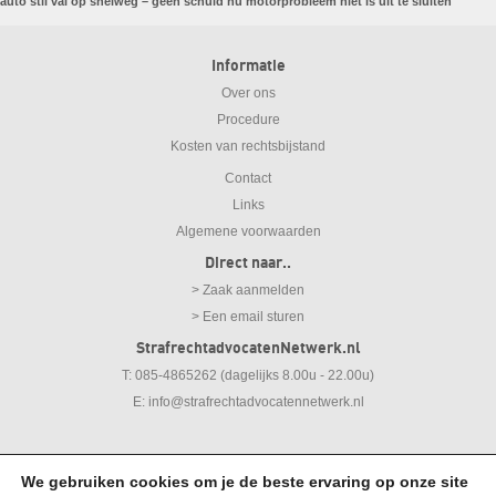
auto stil val op snelweg – geen schuld nu motorprobleem niet is uit te sluiten
Informatie
Over ons
Procedure
Kosten van rechtsbijstand
Contact
Links
Algemene voorwaarden
Direct naar..
> Zaak aanmelden
> Een email sturen
StrafrechtadvocatenNetwerk.nl
T: 085-4865262 (dagelijks 8.00u - 22.00u)
E:
info@strafrechtadvocatennetwerk.nl
© 2026
Strafrechtadvocaten Netwerk
We gebruiken cookies om je de beste ervaring op onze site